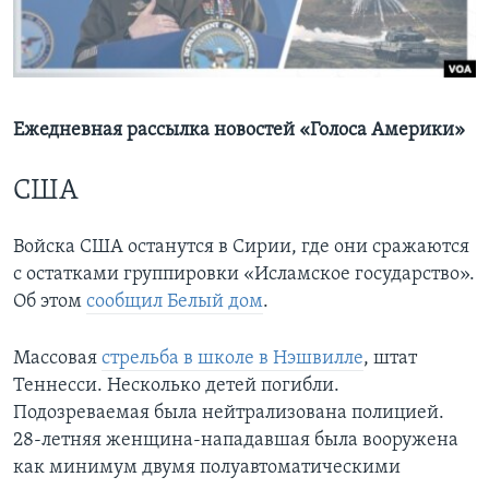
Learning English
СОЦИАЛЬНЫЕ СЕТИ
Ежедневная рассылка новостей «Голоса Америки»
США
Языки
Войска США останутся в Сирии, где они сражаются
с остатками группировки «Исламское государство».
Об этом
сообщил Белый дом
.
Массовая
стрельба в школе в Нэшвилле
, штат
Теннесси. Несколько детей погибли.
Подозреваемая была нейтрализована полицией.
28-летняя женщина-нападавшая была вооружена
как минимум двумя полуавтоматическими