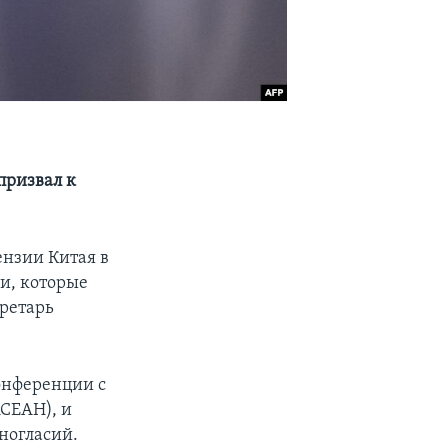
призвал к
нзии Китая в
и, которые
кретарь
онференции с
СЕАН), и
ногласий.