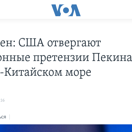
ен: США отвергают
онные претензии Пекина
Китайском море
:16
ься