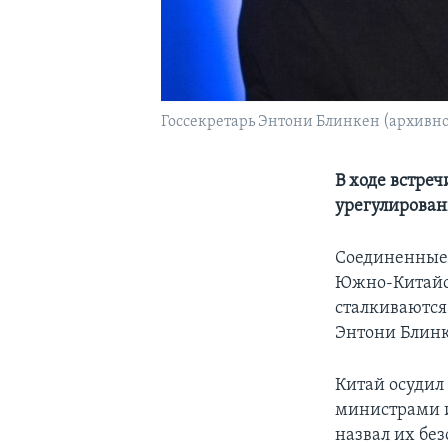
Госсекретарь Энтони Блинкен (архивно
В ходе встре
урегулирова
Соединенные 
Южно-Китайск
сталкиваются 
Энтони Блинк
Китай осудил
министрами и
назвал их бе