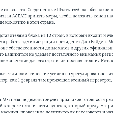
е сказал, что Соединенные Штаты глубоко обеспокоен
извал АСЕАН принять меры, чтобы положить конец на
 демократию в этой стране.
дставителями блока из 10 стран, в который входит и М
емя работы администрации президента Джо Байден. 
фоне обеспокоенности дипломатов и других официальн
 что Вашингтон не уделяет достаточного внимания реги
ее значение для его стратегии противостояния Кита
вляет дипломатические усилия по урегулированию си
 пор, как 1 февраля там произошел военный переворот
.
а Мьянмы не демонстрирует признаков готовности реа
й в апреле план из пяти пунктов, который предусматр
насилия, проведение политических переговоров и на