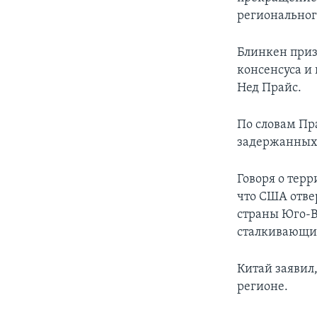
региональног
Блинкен при
консенсуса и
Нед Прайс.
По словам Пр
задержанных»
Говоря о тер
что США отве
страны Юго-В
сталкивающие
Китай заявил
регионе.