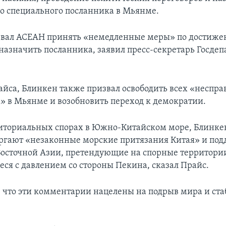
о специального посланника в Мьянме.
звал АСЕАН принять «немедленные меры» по достиж
 назначить посланника, заявил пресс-секретарь Госде
айса, Блинкен также призвал освободить всех «неспра
 в Мьянме и возобновить переход к демократии.
риториальных спорах в Южно-Китайском море, Блинке
ргают «незаконные морские притязания Китая» и по
осточной Азии, претендующие на спорные территори
ся с давлением со стороны Пекина, сказал Прайс.
, что эти комментарии нацелены на подрыв мира и ста