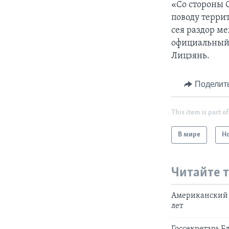
«Со стороны 
поводу терри
сея раздор м
официальный 
Лицзянь.
Поделит
This item is part of
В мире
Н
Читайте 
Американский 
лет
Госсекретарь Б