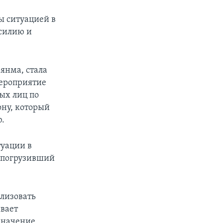
ы ситуацией в
силию и
ьянма, стала
Мероприятие
ых лиц по
ону, который
ю.
туации в
, погрузивший
лизовать
ивает
значение