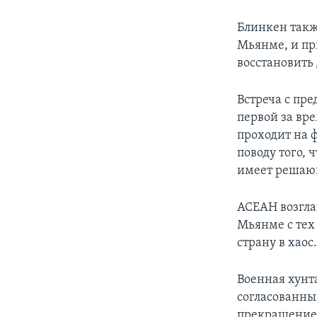
Блинкен такж
Мьянме, и пр
восстановить
Встреча с пре
первой за вр
проходит на 
поводу того,
имеет решающ
АСЕАН возгла
Мьянме с тех
страну в хаос
Военная хунт
согласованны
прекращение 