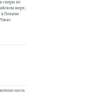
ь споры по
тайском море,
е в Пекине
 Чжао
ижайшие шесть