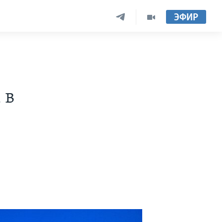
ЭФИР
 в