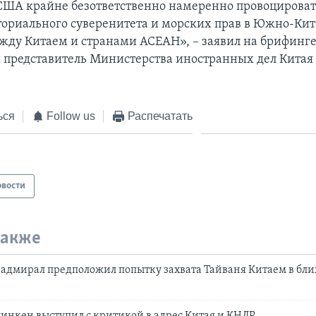
США крайне безответственно намеренно провоцироват
ториального суверенитета и морских прав в Южно-Ки
ежду Китаем и странами АСЕАН», – заявил на брифинг
представитель Министерства иностранных дел Китая
ься
Follow us
Распечатать
овости
также
адмирал предположил попыткy захватa Тайваня Китаем в бл
линкен выступил с критикой в адрес Китая и КНДР