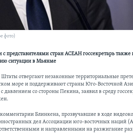
е фото)
чи с представителями стран АСЕАН госсекретарь также 
нию ситуации в Мьянме
Штаты отвергают незаконные территориальные прете
ом море и поддерживают страны Юго-Восточной Ази
с давлением со стороны Пекина, заявил в среду госсе
ен.
 комментарии Блинкена, прозвучавшие в ходе видеок
ностранных дел Ассоциации юго-восточных наций (А
зответственными и направленными на разжигание раз