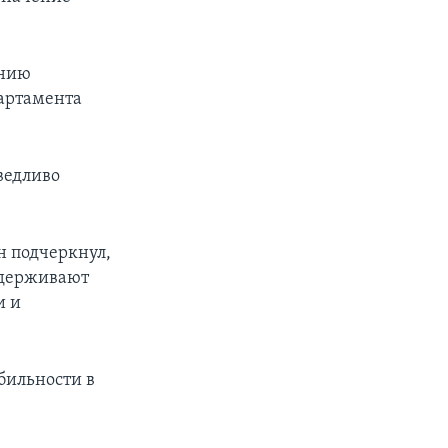
ению
партамента
ведливо
н подчеркнул,
ддерживают
и и
бильности в