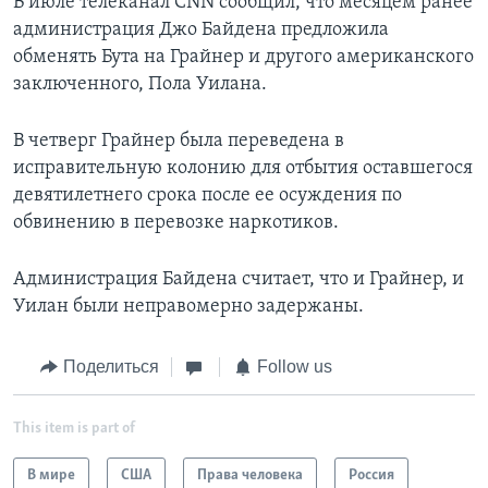
В июле телеканал CNN сообщил, что месяцем ранее
администрация Джо Байдена предложила
обменять Бута на Грайнер и другого американского
заключенного, Пола Уилана.
В четверг Грайнер была переведена в
исправительную колонию для отбытия оставшегося
девятилетнего срока после ее осуждения по
обвинению в перевозке наркотиков.
Администрация Байдена считает, что и Грайнер, и
Уилан были неправомерно задержаны.
Поделиться
Follow us
This item is part of
В мире
США
Права человека
Россия