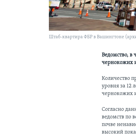
Штаб-квартира ФБР в Вашингтоне (арх
Ведомство, в
чернокожих и
Количество п
уровня за 12 
чернокожих и
Согласно дан
ведомств по в
почве ненавис
высокий показ