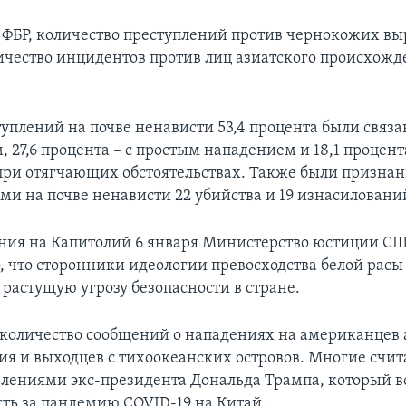
 ФБР, количество преступлений против чернокожих выр
личество инцидентов против лиц азиатского происхожде
туплений на почве ненависти 53,4 процента были связа
 27,6 процента – с простым нападением и 18,1 процента
ри отягчающих обстоятельствах. Также были призна
ми на почве ненависти 22 убийства и 19 изнасиловани
ния на Капитолий 6 января Министерство юстиции С
, что сторонники идеологии превосходства белой расы
 растущую угрозу безопасности в стране.
 количество сообщений о нападениях на американцев 
я и выходцев с тихоокеанских островов. Многие счита
явлениями экс-президента Дональда Трампа, который в
сть за пандемию COVID-19 на Китай.