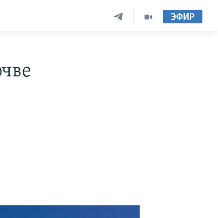
ЭФИР
очве