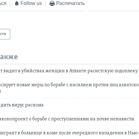
ься
Follow us
Распечатать
сти
также
т видит в убийствах женщин в Атланте расистскую подоплеку
сирует новые меры по борьбе с насилием против лиц азиатско
я
дить вирус расизма
аконопроект о борьбе с преступлениями на почве ненависти
грант в больнице в коме после очередного нападения в Нью