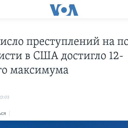
число преступлений на п
исти в США достигло 12-
го максимума
23:03
ься