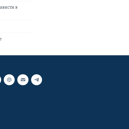
ависти в
е