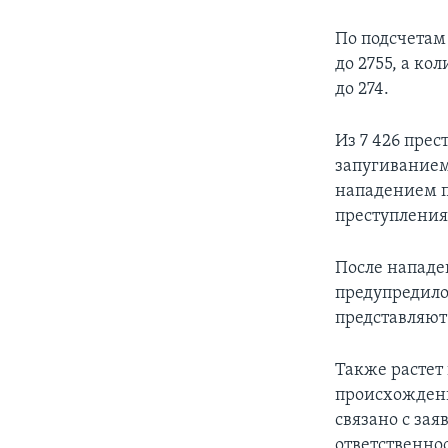
По подсчетам
до 2755, а ко
до 274.
Из 7 426 прес
запугиванием,
нападением п
преступления
После нападе
предупредило
представляют
Также растет
происхождени
связано с за
ответственно