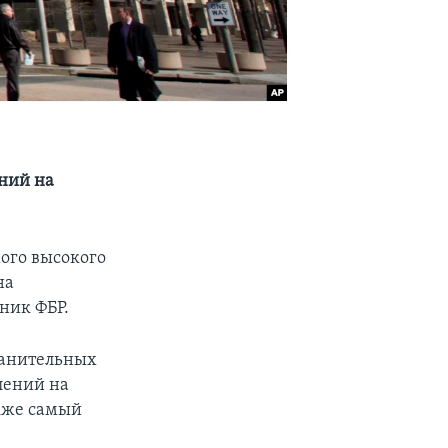
ений на
ого высокого
на
ник ФБР.
ранительных
плений на
акже самый