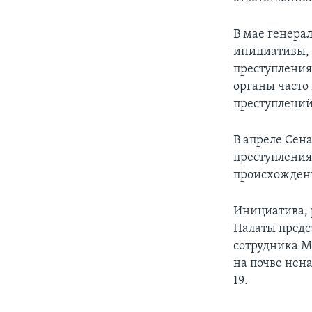
В мае генера
инициативы, 
преступления
органы часто
преступлений
В апреле Сен
преступления
происхожден
Инициатива, 
Палаты предс
сотрудника М
на почве нен
19.