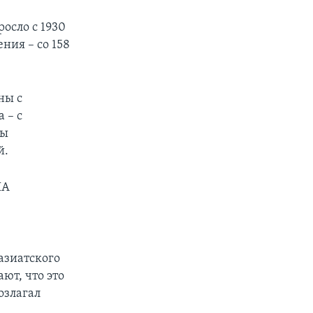
осло с 1930
ния – со 158
ны с
 – с
ны
й.
ША
азиатского
ют, что это
озлагал