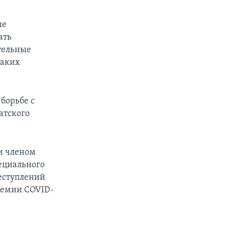
ые
ать
тельные
таких
борьбе с
атского
и членом
ециального
еступлений
ндемии COVID-