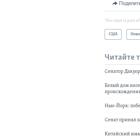
Поделит
This item is part of
США
Ново
Читайте 
Сенатор Дакуор
Белый дом анон
происхождени
Нью-Йорк: побе
Сенат принял з
Kитайский имми