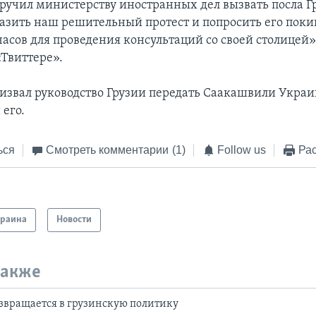
оручил министерству иностранных дел вызвать посла Г
азить наш решительный протест и попросить его пок
часов для проведения консультаций со своей столицей»
«Твиттере».
извал руководство Грузии передать Саакашвили Украи
 его.
ься
Смотреть комментарии
(1)
Follow us
Рас
краина
Новости
также
звращается в грузинскую политику