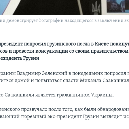
й демонстрирует фотографии находящегося в заключении э
резидент попросил грузинского посла в Киеве покину
сов и провести консультации со своим правительством
резидента Грузии
раины Владимир Зеленский в понедельник попросил п
титься домой и попытаться спасти Михаила Саакашвил
то Саакашвили является гражданином Украины.
ленского прозвучало после того, как были обнародован
ывающий тюремный экс-президент Грузии выглядит и