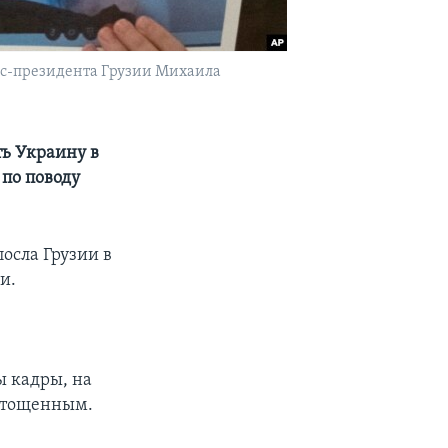
кс-президента Грузии Михаила
ть Украину в
 по поводу
осла Грузии в
и.
ы кадры, на
стощенным.