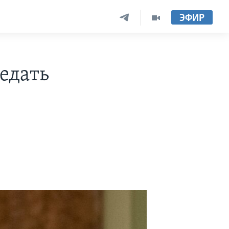
ЭФИР
едать