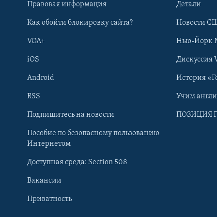
Правовая информация
Детали
Как обойти блокировку сайта?
Новости СШ
VOA+
Нью-Йорк 
iOS
Дискуссия 
Android
История «Г
RSS
Учим англ
Learning English
Подпишитесь на новости
ПОЗИЦИЯ 
Пособие по безопасному пользованию
СОЦИАЛЬНЫЕ СЕТИ
Интернетом
Доступная среда: Section 508
Вакансии
Приватность
Языки