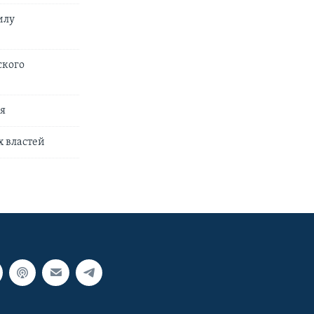
илу
ского
ья
х властей