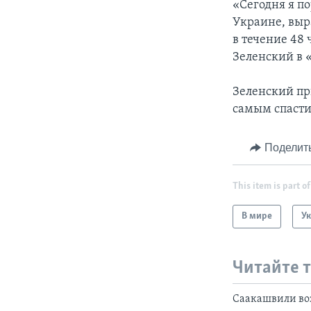
«Сегодня я п
Украине, выр
в течение 48 
Зеленский в 
Зеленский пр
самым спасти
Поделит
This item is part of
В мире
У
Читайте 
Саакашвили во