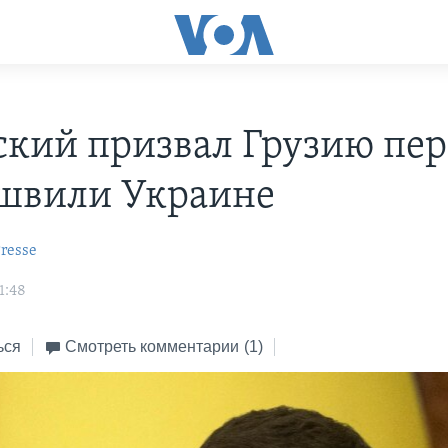
ский призвал Грузию пер
швили Украине
resse
1:48
ься
Смотреть комментарии
(1)