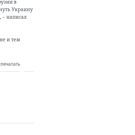
рузии в
инуть Украину
, – написал
не и тем
печатать