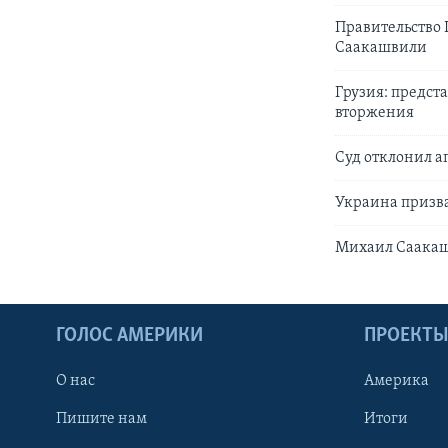
Правительство
Саакашвили
Грузия: предст
вторжения
Суд отклонил а
Украина призва
Михаил Саакашв
ГОЛОС АМЕРИКИ
ПРОЕКТ
О нас
Америка
Пишите нам
Итоги