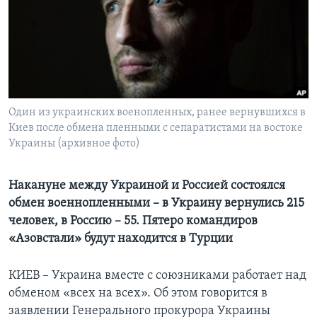
Learning English
СОЦИАЛЬНЫЕ СЕТИ
Один из украинских военопленных, ранее вернувшихся в
Киев после обмена пленными с сепаратистами на востоке
Языки
Украины (архивное фото)
Накануне между Украиной и Россией состоялся
обмен военнопленными – в Украину вернулись 215
человек, в Россию – 55. Пятеро командиров
«Азовстали» будут находится в Турции
КИЕВ – Украина вместе с союзниками работает над
обменом «всех на всех». Об этом говорится в
заявлении Генерального прокурора Украины