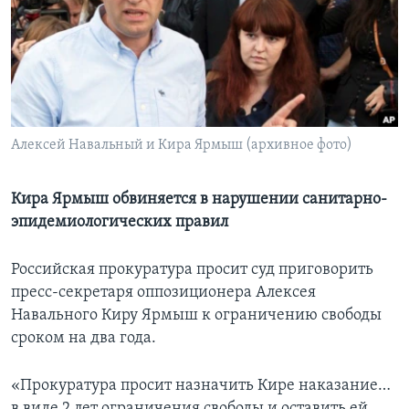
Learning English
СОЦИАЛЬНЫЕ СЕТИ
Алексей Навальный и Кира Ярмыш (архивное фото)
Языки
Кира Ярмыш обвиняется в нарушении санитарно-
эпидемиологических правил
Российская прокуратура просит суд приговорить
пресс-секретаря оппозиционера Алексея
Навального Киру Ярмыш к ограничению свободы
сроком на два года.
«Прокуратура просит назначить Кире наказание…
в виде 2 лет ограничения свободы и оставить ей