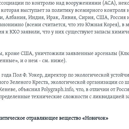
социации по контролю над вооружениями (ACA), не
 которая выступает за политику всемирного контроля 
, Албания, Индия, Ирак, Ливия, Сирия, США, Россия 
 анонимно (всеми считается, что это Южная Корея), в 
я к КХО заявили, что у них существуют запасы химич
ны, кроме США, уничтожили заявленные арсеналы (Клю
ленные», и о нем - см. ниже).
8 года Пол Ф. Уокер, директор по экологической устойч
го Зеленого Креста, экологической организации со ш
еневе, объяснил Polygraph.info, что, в отличии от Росс
пределенные технические сложности с ликвидацией з
итическое отравляющее вещество «Новичок»