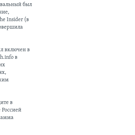
Навальный был
ние,
e Insider (в
совершила
ыл включен в
.info в
их
ях,
ским
ите в
 Россией
грамма