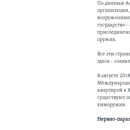
По данным Ас
организации,
вооружениями
государство -
присоединени
оружия.
Все эти стра
здесь - «заяв
В августе 201
Международно
квартирой в Ж
существуют о
химоружия.
Нервно-парал