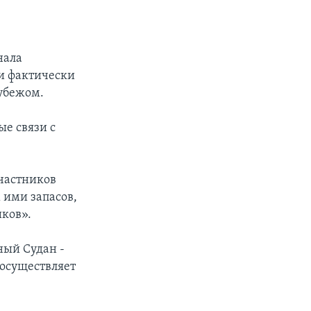
нала
 и фактически
рубежом.
ые связи с
частников
 ими запасов,
иков».
ный Судан -
осуществляет