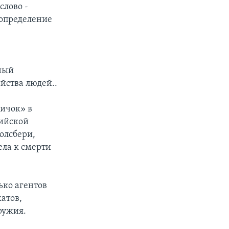
слово -
 определение
ный
йства людей..
ичок» в
сийской
олсбери,
ла к смерти
ько агентов
атов,
ружия.