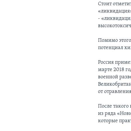
Стоит отметит
«ликвидация»
- «ликвидаци
высокотоксич
Помимо этого
потенциал хи
Россия приме
марте 2018 г
военной разв
Великобритан
от отравлени
После такого
из ряда «Нов
которые прак