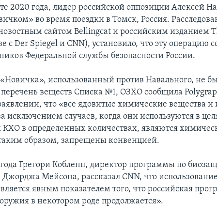
усте 2020 года, лидер российской оппозиции Алексей 
вичком» во время поездки в Томск, Россия. Расследова
овостным сайтом Bellingcat и российским изданием Th
е с Der Spiegel и CNN), установило, что эту операцию 
дников Федеральной службы безопасности России.
 «Новичка», использованный против Навального, не б
перечень веществ Списка №1, ОЗХО сообщила Polygraph
аявлении, что «все ядовитые химические вещества и 
за исключением случаев, когда они используются в цел
КХО в определенных количествах, являются химиче
таким образом, запрещены конвенцией.
о года Грегори Кобленц, директор программы по биозащ
 Джорджа Мейсона, рассказал CNN, что использование
вляется явным показателем того, что российская про
оружия в некотором роде продолжается».