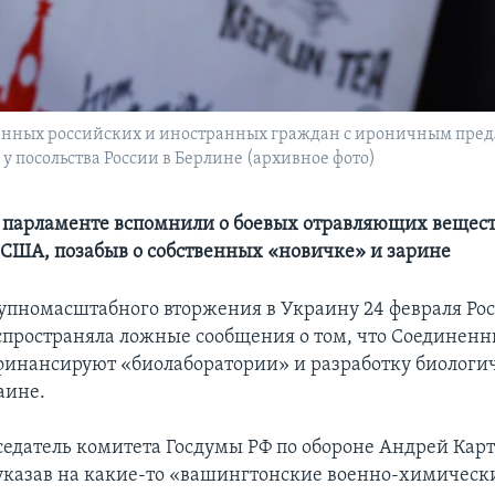
ленных российских и иностранных граждан с ироничным пре
 посольства России в Берлине (архивное фото)
 парламенте вспомнили о боевых отравляющих вещест
 США, позабыв о собственных «новичке» и зарине
упномасштабного вторжения в Украину 24 февраля Ро
спространяла ложные сообщения о том, что Соединен
финансируют «биолаборатории» и разработку биологи
аине.
седатель комитета Госдумы РФ по обороне Андрей Кар
указав на какие-то «вашингтонские военно-химическ