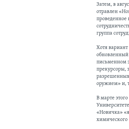
Затем, в авг
отравлен «Но
проведенное н
сотрудничеств
группа сотру
Хотя вариант
обновленный 
письменном з
прекурсоры, 
разрешенных 
оружием» и, 
В марте этог
Университете
«Новичка» «я
химического 