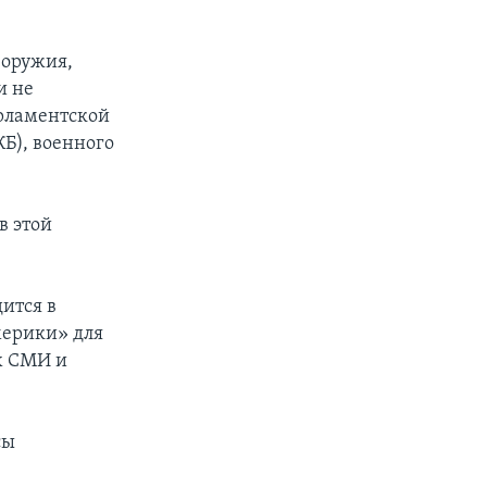
 оружия,
и не
арламентской
Б), военного
в этой
ится в
мерики» для
х СМИ и
сы
.