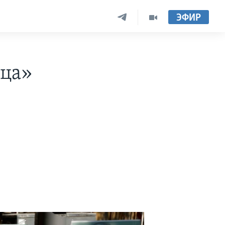
ЭФИР
ица»