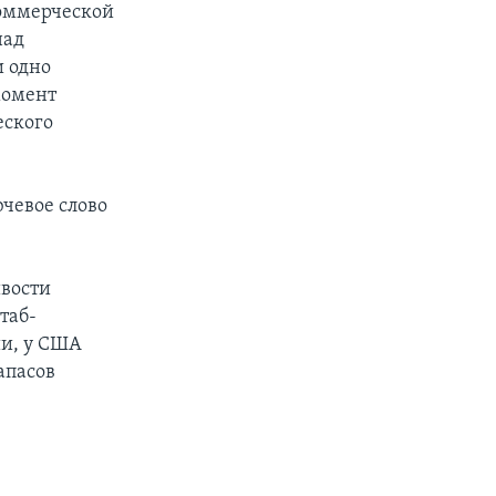
коммерческой
над
и одно
момент
еского
чевое слово
ивости
таб-
ии, у США
апасов