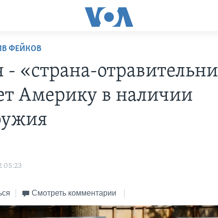
ИВ ФЕЙКОВ
я - «страна-отравительн
ет Америку в наличии
ружия
2 05:23
ься
Смотреть комментарии