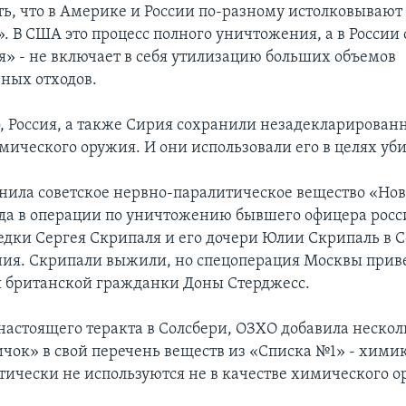
ь, что в Америке и России по-разному истолковывают 
. В США это процесс полного уничтожения, а в России
я» - не включает в себя утилизацию больших объемов
ных отходов.
, Россия, а также Сирия сохранили незадекларирован
мического оружия. И они использовали его в целях уби
нила советское нервно-паралитическое вещество «Нов
ода в операции по уничтожению бывшего офицера рос
едки Сергея Скрипаля и его дочери Юлии Скрипаль в С
ия. Скрипали выжили, но спецоперация Москвы приве
я британской гражданки Доны Стерджесс.
 настоящего теракта в Солсбери, ОЗХО добавила нескол
ичок» в свой перечень веществ из «Списка №1» - химик
тически не используются не в качестве химического о