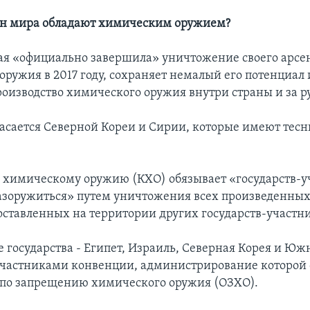
ан мира обладают химическим оружием?
рая «официально завершила» уничтожение своего арсе
оружия в 2017 году, сохраняет немалый его потенциал
роизводство химического оружия внутри страны и за 
касается Северной Кореи и Сирии, которые имеют тесн
 химическому оружию (КХО) обязывает «государств-у
зоружиться» путем уничтожения всех произведенных
«оставленных на территории других государств-участн
е государства - Египет, Израиль, Северная Корея и Юж
участниками конвенции, администрирование которой 
по запрещению химического оружия (ОЗХО).