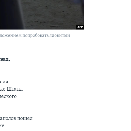
дложением попробовать ядовитый
вах,
ссия
ные Штаты
ческого
таполов пошел
ие