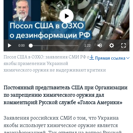
Learning English
No media source currently available
СОЦИАЛЬНЫЕ СЕТИ
0:00
1:22
Языки
Посол США в ОЗХО: заявления СМИ РФ о
Прямая ссылка
якобы применении Украиной
химического оружия не выдерживают критики
Постоянный представитель США при Организации
по запрещению химического оружия дал
комментарий Русской службе «Голоса Америки»
Заявления российских СМИ о том, что Украина
якобы использует химическое оружие является