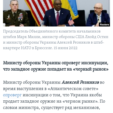
Learning English
СОЦИАЛЬНЫЕ СЕТИ
Председатель Объединённого комитета начальников
штабов Марк Милли, министр обороны США Ллойд Остин
и министр обороны Украины Алексей Резников в штаб-
Языки
квартире НАТО в Брюсселе. 15 июня 2022
Министр обороны Украины опроверг инсинуации,
что западное оружие попадает на «черный рынок»
Министр обороны Украины
Алексей Резников
во
время выступления в «Атлантическом совете»
опроверг
инсинуации о том, что Украина якобы
продает западное оружие на «черном рынке». По
словам министра, существует ряд механизмов,