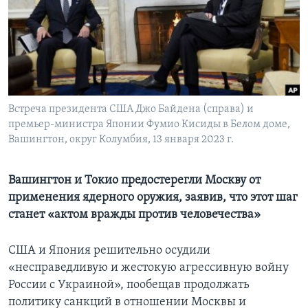
Learning English
СОЦИАЛЬНЫЕ СЕТИ
Встреча президента США Джо Байдена (справа) и
премьер-министра Японии Фумио Кисиды в Белом доме,
Языки
Вашингтон, округ Колумбия, 13 января 2023 г.
Вашингтон и Токио предостерегли Москву от
применения ядерного оружия, заявив, что этот шаг
станет «актом вражды против человечества»
США и Япония решительно осудили
«несправедливую и жестокую агрессивную войну
России с Украиной», пообещав продолжать
политику санкций в отношении Москвы и