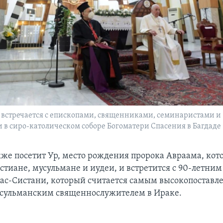
 встречается с епископами, священниками, семинаристами и
 в сиро-католическом соборе Богоматери Спасения в Багдаде
же посетит Ур, место рождения пророка Авраама, кот
стиане, мусульмане и иудеи, и встретится с 90-летни
 ас-Систани, который считается самым высокопостав
сульманским священнослужителем в Ираке.