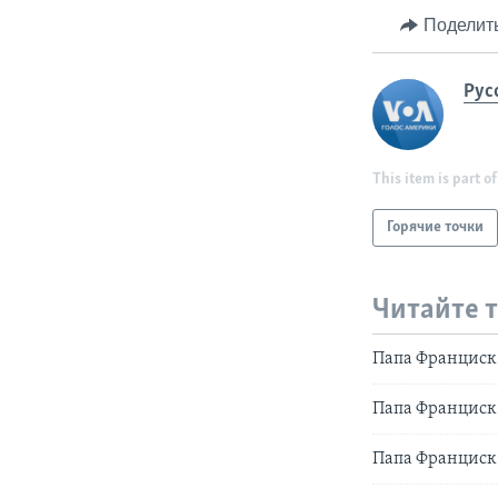
Поделит
Рус
This item is part of
Горячие точки
Читайте 
Папа Франциск 
Папа Франциск
Папа Франциск: