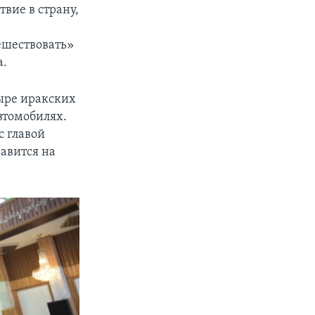
вие в страну,
ешествовать»
а.
тыре иракских
автомобилях.
с главой
авится на