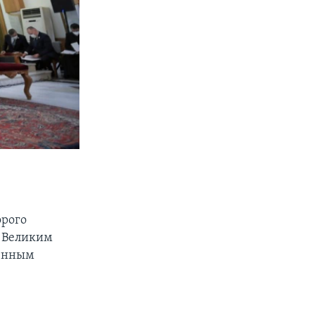
орого
м Великим
ленным