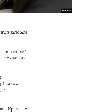
де
ну, в которой
звав жителей
рые охватили
и
у Салиху,
де.
а в Ирак, что