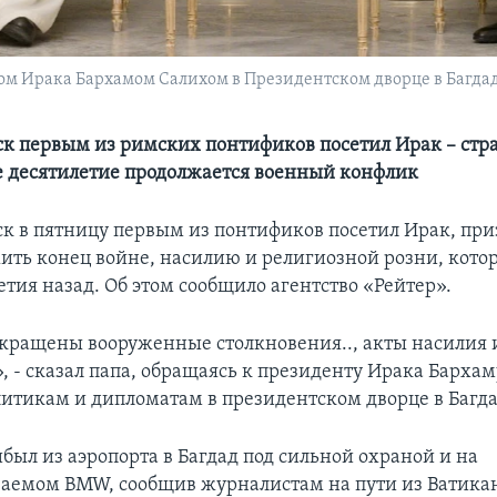
ом Ирака Бархамом Салихом в Президентском дворце в Багда
к первым из римских понтификов посетил Ирак – стра
е десятилетие продолжается военный конфлик
к в пятницу первым из понтификов посетил Ирак, при
ить конец войне, насилию и религиозной розни, кото
тия назад. Об этом сообщило агентство «Рейтер».
екращены вооруженные столкновения.., акты насилия 
 - сказал папа, обращаясь к президенту Ирака Бархам
итикам и дипломатам в президентском дворце в Багда
был из аэропорта в Багдад под сильной охраной и на
аемом BMW, сообщив журналистам на пути из Ватикан