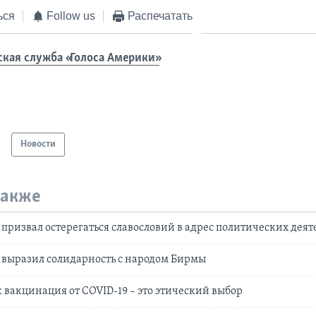
ься
Follow us
Распечатать
ская служба «Голоса Америки»
Новости
также
призвал остерегаться славословий в адрес политических деят
 выразил солидарность с народом Бирмы
 вакцинация от COVID-19 – это этический выбор