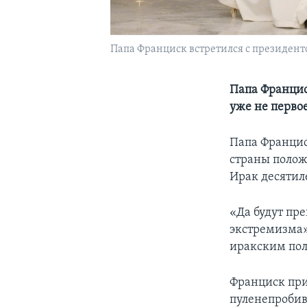
Папа Франциск встретился с президент
Папа Францис
уже не перво
Папа Францис
страны полож
Ирак десятиле
«Да будут пр
экстремизма»,
иракским пол
Франциск при
пуленепробив