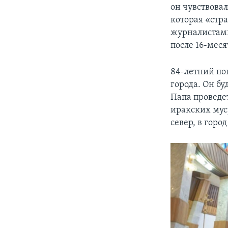
он чувствова
которая «стр
журналистами
после 16-мес
84-летний по
города. Он бу
Папа проведет
иракских мус
север, в горо