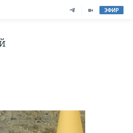
ЭФИР
й