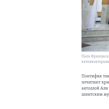
Папа Франциск
катехизаторами
Понтифик так
почитают хри
аятоллой Али
шиитским му