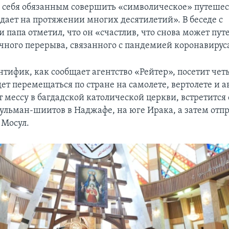
л себя обязанным совершить «символическое» путешест
адает на протяжении многих десятилетий». В беседе с
 папа отметил, что он «счастлив, что снова может пут
ячного перерыва, связанного с пандемией коронавирус
нтифик, как сообщает агентство «Рейтер», посетит че
дет перемещаться по стране на самолете, вертолете и 
 мессу в багдадской католической церкви, встретится 
ульман-шиитов в Наджафе, на юге Ирака, а затем отпр
д Мосул.