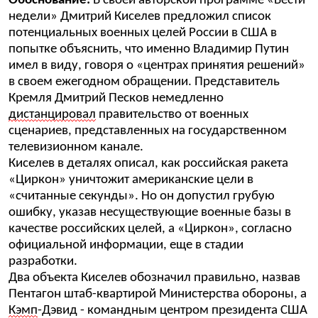
Обоснование:
В своей авторской программе
«Вести
недели» Дмитрий Киселев предложил список
потенциальных военных целей России в США в
попытке объяснить, что именно Владимир Путин
имел в виду, говоря о «центрах принятия решений»
в своем ежегодном обращении. Представитель
Кремля Дмитрий Песков немедленно
дистанцировал
правительство от военных
сценариев, представленных на государственном
телевизионном канале.
Киселев в деталях описал, как российская ракета
«Циркон» уничтожит американские цели в
«считанные секунды». Но он допустил грубую
ошибку, указав несуществующие военные базы в
качестве российских целей, а «Циркон», согласно
официальной информации, еще в стадии
разработки.
Два объекта Киселев обозначил правильно, назвав
Пентагон штаб-квартирой Министерства обороны, а
Кэмп
-Дэвид - командным центром президента США