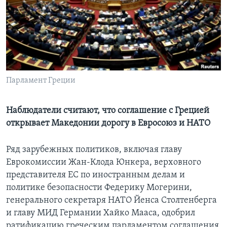
Learning English
СОЦИАЛЬНЫЕ СЕТИ
Парламент Греции
Языки
Наблюдатели считают, что соглашение с Грецией
открывает Македонии дорогу в Евросоюз и НАТО
Ряд зарубежных политиков, включая главу
Еврокомиссии Жан-Клода Юнкера, верховного
представителя ЕС по иностранным делам и
политике безопасности Федерику Могерини,
генерального секретаря НАТО Йенса Столтенберга
и главу МИД Германии Хайко Мааса, одобрил
ратификацию греческим парламентом соглашения