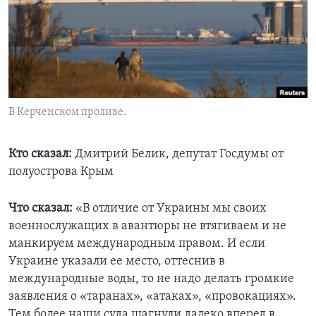
Learning English
СОЦИАЛЬНЫЕ СЕТИ
В Керченском проливе.
Языки
Кто сказал:
Дмитрий Белик, депутат Госдумы от
полуострова Крым
Что сказал:
«В отличие от Украины мы своих
военнослужащих в авантюры не втягиваем и не
манкируем международным правом. И если
Украине указали ее место, оттеснив в
международные воды, то не надо делать громкие
заявления о «таранах», «атаках», «провокациях».
Тем более наши суда шагнули далеко вперед в