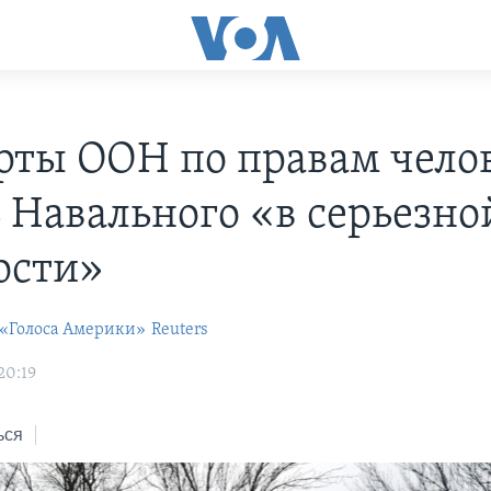
рты ООН по правам челов
 Навального «в серьезно
ости»
 «Голоса Америки»
Reuters
20:19
ься