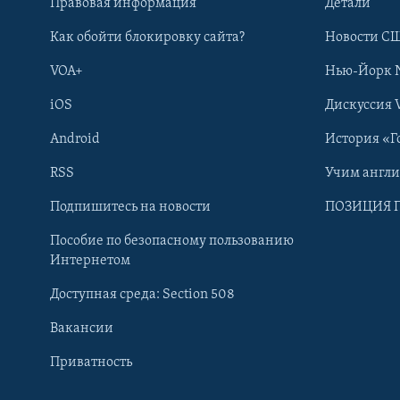
Правовая информация
Детали
Как обойти блокировку сайта?
Новости СШ
VOA+
Нью-Йорк 
iOS
Дискуссия 
Android
История «Г
RSS
Учим англ
Learning English
Подпишитесь на новости
ПОЗИЦИЯ 
Пособие по безопасному пользованию
СОЦИАЛЬНЫЕ СЕТИ
Интернетом
Доступная среда: Section 508
Вакансии
Приватность
Языки