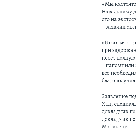
«Мы настояте
Навальному д
его на экстре
– заявили экс
«В соответст
при задержан
несет полную
– напомнили 
все необходи
благополучия
Заявление по
Хан, специал
докладчик по
докладчик по
Мофокенг.