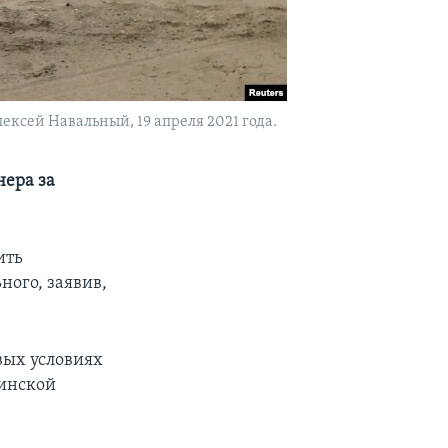
ексей Навальный, 19 апреля 2021 года.
ера за
ить
ого, заявив,
вых условиях
цинской