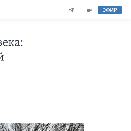
ЭФИР
ека:
й