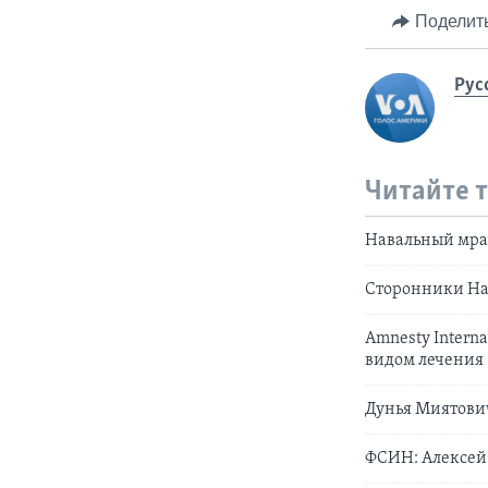
Поделит
Рус
Читайте 
Навальный мра
Сторонники На
Amnesty Intern
видом лечения
Дунья Миятови
ФСИН: Алексей