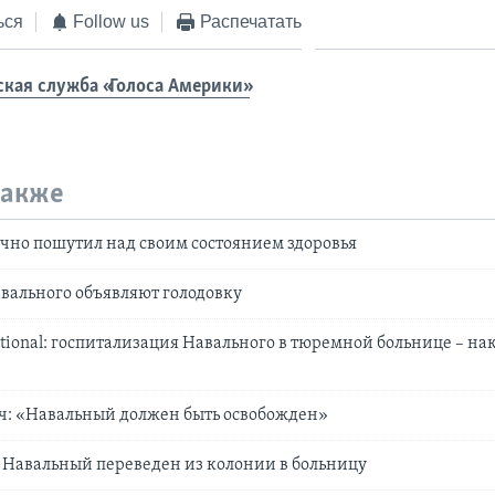
ься
Follow us
Распечатать
ская служба «Голоса Америки»
также
чно пошутил над своим состоянием здоровья
вального объявляют голодовку
ational: госпитализация Навального в тюремной больнице – на
ч: «Навальный должен быть освобожден»
 Навальный переведен из колонии в больницу