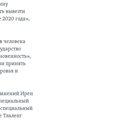
ину
ть вывезти
е 2020 года»,
в человека
ударство
новенность»,
ии принять
ровья и
ы мнений Ирен
специальный
и специальный
е Тлаленг