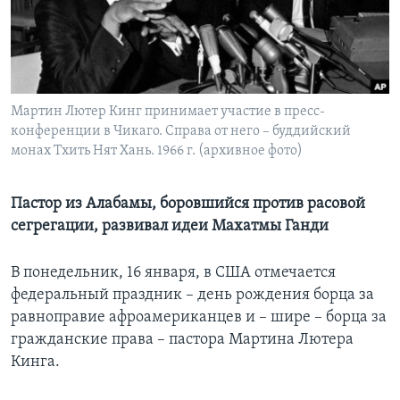
Learning English
СОЦИАЛЬНЫЕ СЕТИ
Мартин Лютер Кинг принимает участие в пресс-
конференции в Чикаго. Справа от него – буддийский
монах Тхить Нят Хань. 1966 г. (архивное фото)
Языки
Пастор из Алабамы, боровшийся против расовой
сегрегации, развивал идеи Махатмы Ганди
В понедельник, 16 января, в США отмечается
федеральный праздник – день рождения борца за
равноправие афроамериканцев и – шире – борца за
гражданские права – пастора Мартина Лютера
Кинга.