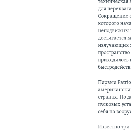
техническая 
для перехвата 
Сокращение о
которого нач
неподвижны и
достигается 
излучающих э
пространство
приходилось 
быстродейств
Первые Patrio
американских 
странах. По 
пусковых уста
себя на воору
Известно три п