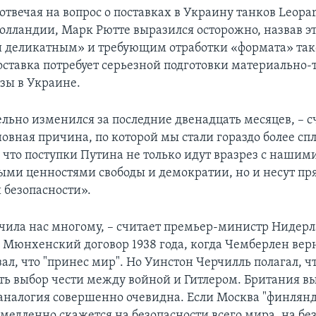
 отвечая на вопрос о поставках в Украину танков Leopa
Голландии, Марк Рютте выразился осторожно, назвав эт
 деликатным» и требующим отработки «формата» так
поставка потребует серьезной подготовки материально-
зы в Украине.
льно изменился за последние двенадцать месяцев, – 
сновная причина, по которой мы стали гораздо более с
, что поступки Путина не только идут вразрез с нашим
ми ценностями свободы и демократии, но и несут пр
 безопасности».
чила нас многому, – считает премьер-министр Нидерл
– Мюнхенский договор 1938 года, когда Чемберлен верн
ал, что "принес мир". Но Уинстон Черчилль полагал, ч
ть выбор чести между войной и Гитлером. Британия вы
 аналогия совершенно очевидна. Если Москва "финлян
емедленно скажется на безопасности всего мира, на бе