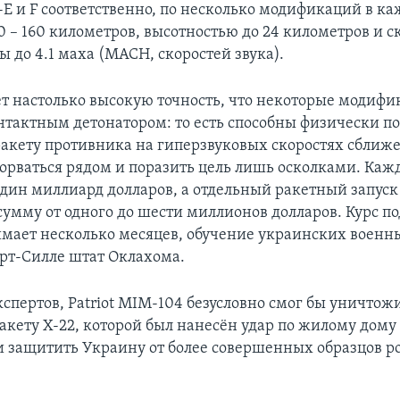
-E и F соответственно, по несколько модификаций в ка
0 – 160 километров, высотностью до 24 километров и с
 до 4.1 маха (MACH, скоростей звука).
т настолько высокую точность, что некоторые модифи
тактным детонатором: то есть способны физически по
ракету противника на гиперзвуковых скоростях сближ
зорваться рядом и поразить цель лишь осколками. Каж
 один миллиард долларов, а отдельный ракетный запус
сумму от одного до шести миллионов долларов. Курс п
имает несколько месяцев, обучение украинских военн
орт-Силле штат Оклахома.
спертов, Patriot MIM-104 безусловно смог бы уничтож
акету X-22, которой был нанесён удар по жилому дому 
 и защитить Украину от более совершенных образцов р