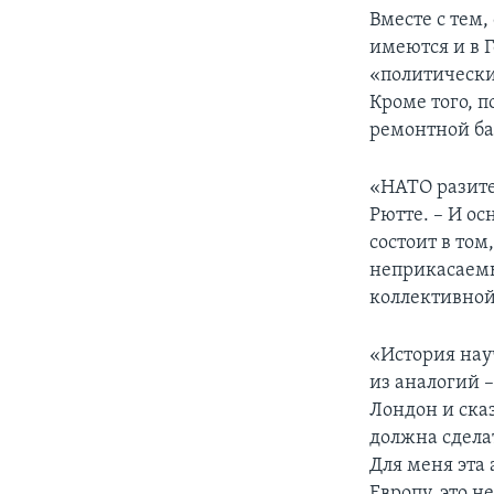
Вместе с тем,
имеются и в 
«политически
Кроме того, 
ремонтной ба
«НАТО разите
Рютте. – И о
состоит в том
неприкасаемы
коллективной
«История нау
из аналогий 
Лондон и сказ
должна сдела
Для меня эта
Европу, это н