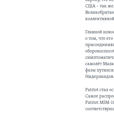
США – так же
Великобритан
коллективной
Главной ново
о том, что ег
присоединивш
обороноспосо
симптоматичн
самолёт Мала
фазы путинск
Нидерландов
Patriot стал 
Самое распро
Patriot MIM-1
соответствующ