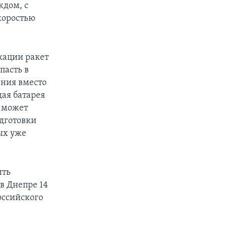
ждом, с
коростью
кации ракет
пасть в
ения вместо
дая батарея
к может
одготовки
ых уже
ить
в Днепре 14
оссийского