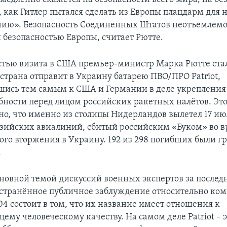
, как Гитлер пытался сделать из Европы плацдарм для 
ию». Безопасность Соединенных Штатов неотъемлемо 
 безопасностью Европы, считает Рютте.
стью визита в США премьер-министр Марка Рютте ста
о страна отправит в Украину батарею ПВО/ПРО Patriot,
ись тем самым к США и Германии в деле укрепления
бности перед лицом российских ракетных налётов. Это
о, что именно из столицы Нидерландов вылетел 17 июл
зийских авиалиний, сбитый российским «Буком» во в
ого вторжения в Украину. 192 из 298 погибших были 
.
основной темой дискуссий военных экспертов за после
странённое публичное заблуждение относительно ком
04 состоит в том, что их название имеет отношения к
ему человеческому качеству. На самом деле Patriot – 