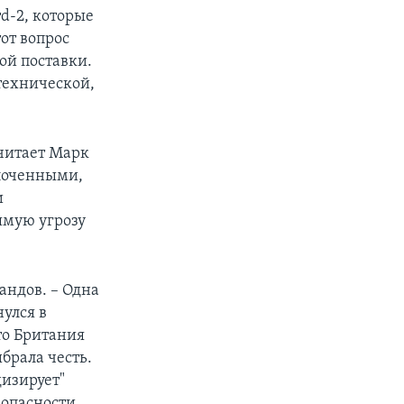
rd-2, которые
от вопрос
ой поставки.
технической,
считает Марк
плоченными,
и
ямую угрозу
андов. – Одна
улся в
то Британия
брала честь.
дизирует"
зопасности