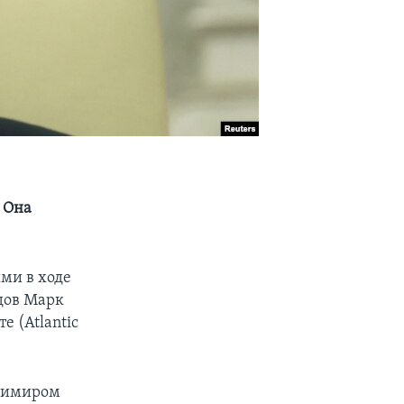
. Она
ми в ходе
дов Марк
е (Atlantic
адимиром