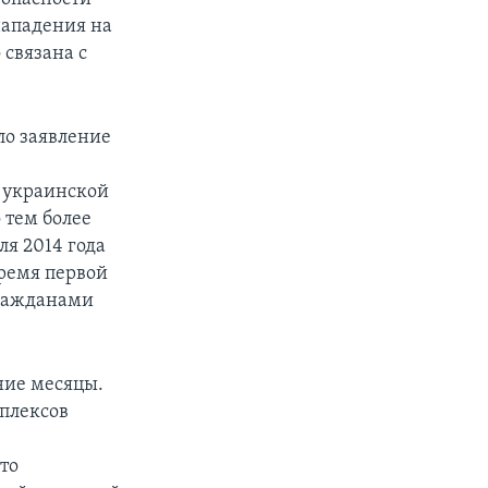
нападения на
связана с
ло заявление
 украинской
 тем более
я 2014 года
ремя первой
гражданами
дние месяцы.
плексов
это