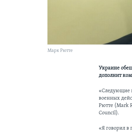
Марк Рютте
Украине обещ
дополнит ком
«Следующие ш
военных дейс
Рютте (Mark R
Council).
«Я говорил в