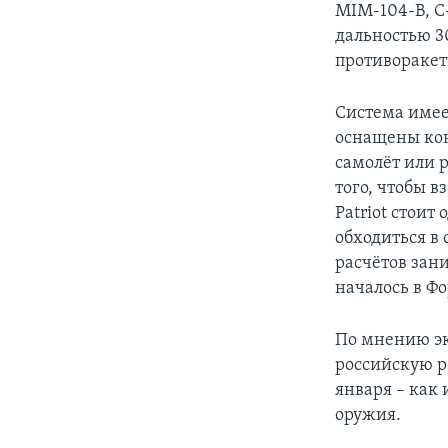
MIM-104-B, C
дальностью 3
противоракеты
Система имее
оснащены кон
самолёт или 
того, чтобы в
Patriot стоит
обходиться в 
расчётов зан
началось в Ф
По мнению эк
российскую р
января – как
оружия.