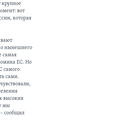
т крупное
омент: вот
ссии, которая
ывают
 но нынешнего
е самая
номика ЕС. Но
С самого
ть сами.
чувствовали,
селения
х высоких
у мы
 – сообщил