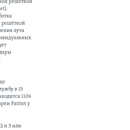
нной решеткой
et).
ботка
й решёткой
ления луча
дивидуальных
ует
адары
я
ище
лужбу в 15
ходится 1106
реи Patriot у
 2 и 3 или