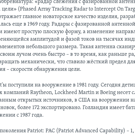
аббревиатура: «радар слежения с фазированной анте
цели» (Phased Array Tracking Radar to Intercept On Targ
тражает главное новаторское качество изделия, разра
алась еще в 1969 году. Радары с фазированной антенно
 имеют простую плоскую форму, а изменение направ
меняющейся амплитудой и фазой токов на тысячах ин
лементов небольшого размера. Такая антенна сканир
 своим лучом очень быстро – в то время, как раньше р
вращать механически, что ставило жёсткий предел дл
ия – скорости обнаружения цели.
t'ы поступили на вооружение в 1981 году. Сегодня дет
компаний Raytheon, Lockheed Martin и Boeing несет с
данным открытых источников, в США на вооружении на
новок, более 172 экспортировано. Голландия имеет бата
жении с 1987 года.
околения Patriot: PAC (Patriot Advanced Capability) – 1,