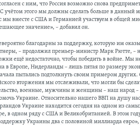
согласен с ним, что Россия возможно снова предприме
 С учётом этого мы должны сделать больше в данный м
с мы вместе с США и Германией участвуем в общей ми
решающее значение», – добавил он.
вероятно благодарны за поддержку, которую им оказ
тнеры, – продолжил премьер-министр Марк Рютте, –
ржки ещё недостаточно, чтобы победить в войне. Мы н
на в Европе, Нидерланды – лишь пятая по размеру эко
начала пытались подтолкнуть своим примером других. 
йского вторжения мы отслеживали, что могли бы сдела
льство, военные, мужчины и женщины – наш народ – 
омочь Украине. Относительно нашего ВВП на душу на
ландов Украине находится сегодня на одном из самы
ре, в одном ряду с США и Великобританией. В этом год
поддержку Украины два с половиной миллиарда евро»,