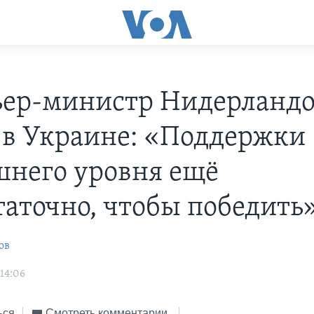
ер-министр Нидерландо
 в Украине: «Поддержки
него уровня ещё
таточно, чтобы победить
ов
 14:06
ься
Смотреть комментарии