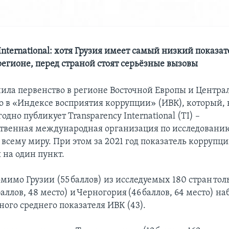
International: хотя Грузия имеет самый низкий показат
регионе, перед страной стоят серьёзные вызовы
нила первенство в регионе Восточной Европы и Центр
то в «Индексе восприятия коррупции» (ИВК), который, 
годно публикует Transparency International (TI) –
твенная международная организация по исследовани
всему миру. При этом за 2021 год показатель коррупци
 на один пункт.
омимо Грузии (55 баллов) из исследуемых 180 стран тол
аллов, 48 место) и Черногория (46 баллов, 64 место) на
ого среднего показателя ИВК (43).