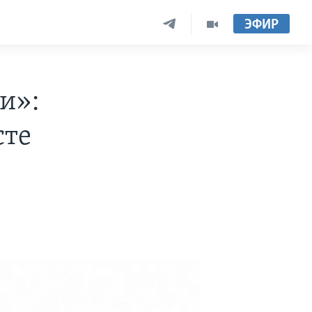
ЭФИР
и»:
сте