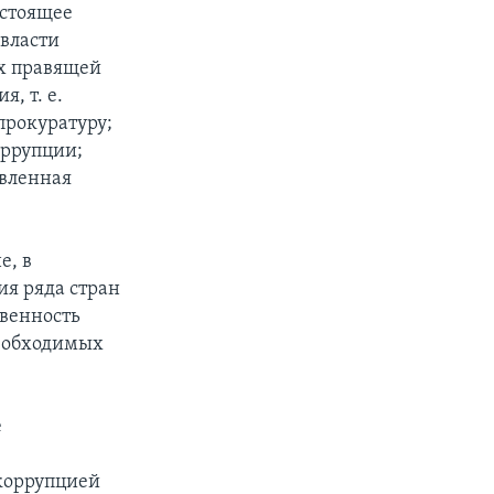
астоящее
 власти
х правящей
, т. е.
прокуратуру;
оррупции;
овленная
е, в
ия ряда стран
твенность
необходимых
е
 коррупцией