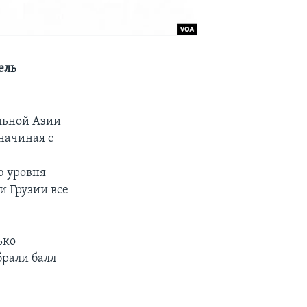
ель
альной Азии
начиная с
ю уровня
и Грузии все
ько
брали балл