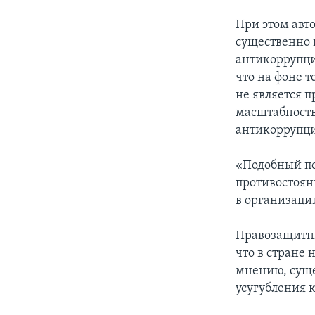
При этом авт
существенно н
антикоррупци
что на фоне 
не является 
масштабность
антикоррупци
«Подобный под
противостоян
в организаци
Правозащитни
что в стране 
мнению, суще
усугубления 