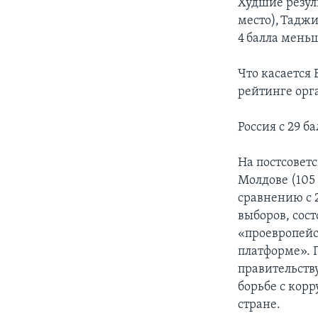
Худшие резуль
место), Таджи
4 балла мень
Что касается 
рейтинге орг
Россия с 29 б
На постсовет
Молдове (105 
сравнению с 2
выборов, сост
«проевропейс
платформе». П
правительств
борьбе с кор
стране.