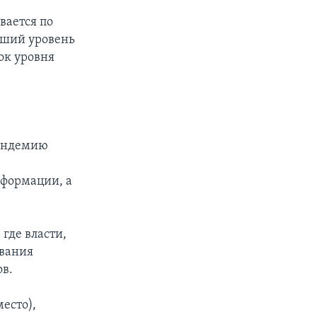
вается по
ьший уровень
ок уровня
пандемию
нформации, а
 где власти,
ования
в.
есто),