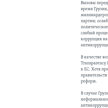
Вызовы перед
время Грузия,
миллиардером
партии; осла
политическое
слабый проце
коррупция на
антикоррупц
В качестве в
Transparency
к ЕС. Хотя п
правительств
реформ.
В случае Гру
неформальног
антикоррупци