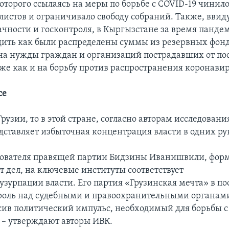
оторого ссылаясь на меры по борьбе с COVID-19 чинил
листов и ограничивало свободу собраний. Также, вви
ачности и госконтроля, в Кыргызстане за время панде
дить как были распределены суммы из резервных фонд
а нужды граждан и организаций пострадавших от по
кже как и на борьбу против распространения коронавир
се
Грузии, то в этой стране, согласно авторам исследовани
дставляет избыточная концентрация власти в одних ру
нователя правящей партии Бидзины Иванишвили, фор
т дел, на ключевые институты соответствует
узурпации власти. Его партия «Грузинская мечта» в по
роль над судебными и правоохранительными органам
сив политический импульс, необходимый для борьбы с
 – утверждают авторы ИВК.