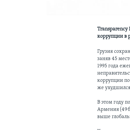
Transparency 
коррупции в 
Грузия сохра
заняв 45 мес
1995 года еже
неправительс
коррупции по 
же ухудшился
В этом году п
Армения (49 б
выше глобальн