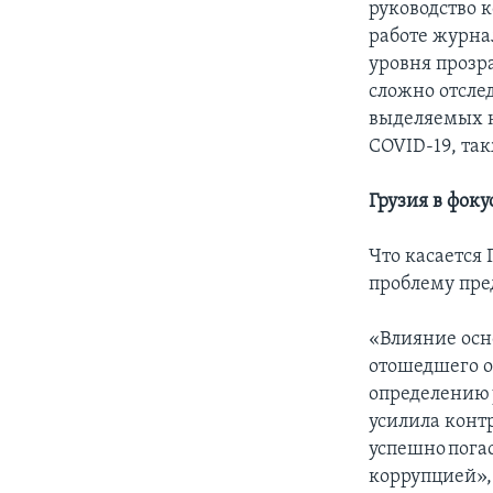
руководство к
работе журна
уровня прозр
сложно отсле
выделяемых н
COVID-19, та
Грузия в фоку
Что касается 
проблему пре
«Влияние ос
отошедшего о
определению 
усилила конт
успешно пога
коррупцией»,