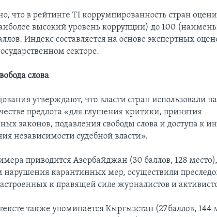
о, что в рейтинге TI коррумпированность стран оцени
наиболее высокий уровень коррупции) до 100 (наимен
аллов. Индекс составляется на основе экспертных оцен
государственном секторе.
вобода слова
дования утверждают, что власти стран использовали 
ачестве предлога «для глушения критики, принятия
ных законов, подавления свободы слова и доступа к и
ия независимости судебной власти».
имера приводится Азербайджан (30 баллов, 128 место),
м нарушения карантинных мер, осуществили преслед
астроенных к правящей силе журналистов и активисто
ексте также упоминается Кыргызстан (27 баллов, 144 м