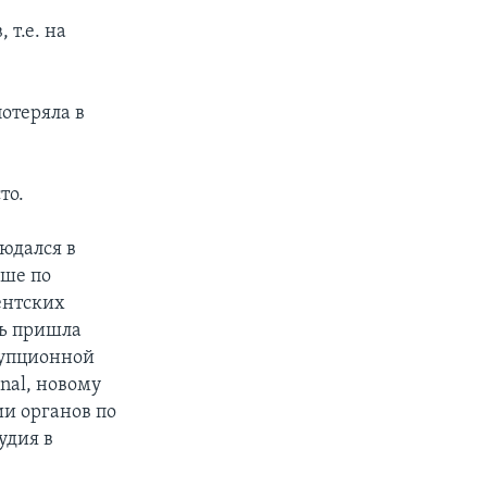
 т.е. на
потеряла в
то.
юдался в
ыше по
ентских
ть пришла
рупционной
onal, новому
ии органов по
удия в