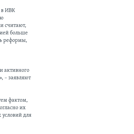
 в ИВК
ию
и считают,
цией больше
сь реформы,
е
 и активного
, – заявляют
тем фактом,
согласно их
 условий для