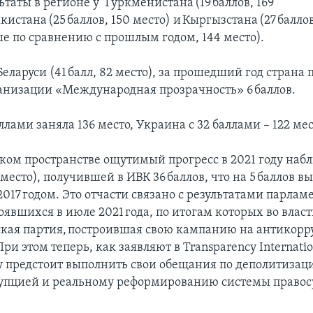
таты в регионе у Туркменистана (19 баллов, 169
кистана (25 баллов, 150 место) и Кыргызстана (27 баллов,
ше по сравнению с прошлым годом, 144 место).
Беларуси (41 балл, 82 место), за прошедший год страна 
анизации «Международная прозрачность» 6 баллов.
аллами заняла 136 место, Украина с 32 баллами – 122 мес
ском пространстве ощутимый прогресс в 2021 году набл
место), получившей в ИВК 36 баллов, что на 5 баллов в
017 годом. Это отчасти связано с результатами парлам
оявшихся в июле 2021 года, по итогам которых во влас
кая партия, построившая свою кампанию на антикор
ри этом теперь, как заявляют в Transparency Internati
у предстоит выполнить свои обещания по деполитизац
рупцией и реальному реформированию системы правос