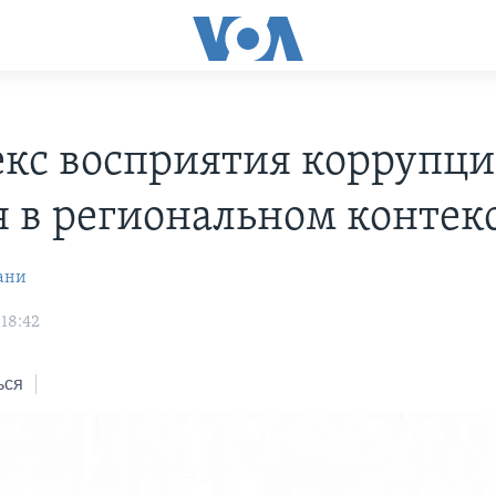
кс восприятия коррупци
я в региональном контек
ани
 18:42
ься