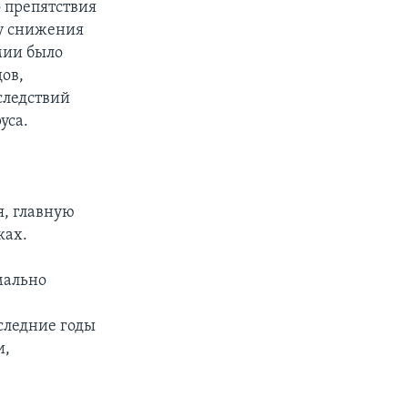
о препятствия
ду снижения
мии было
ов,
следствий
уса.
я, главную
ках.
мально
следние годы
и,