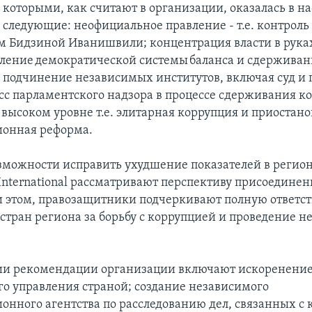
 которыми, как считают в организации, оказалась в н
 следующие: неофициальное правление - т.е. контроль
 Бидзиной Иванишвили; концентрация власти в рука
бление демократической системы баланса и сдерживания
 подчинение независимых институтов, включая суд и 
сс парламентского надзора в процессе сдерживания к
 высоком уровне т.е. элитарная коррупция и приостан
ионная реформа.
озможности исправить ухудшение показателей в регион
 International рассматривают перспективу присоединен
ри этом, правозащитники подчеркивают полную ответс
 стран региона за борьбу с коррупцией и проведение 
зии рекомендации организации включают искоренени
о управления страной; создание независимого
онного агентства по расследованию дел, связанных с