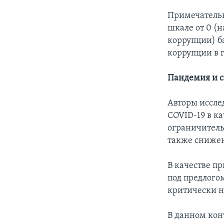
Примечательн
шкале от 0 (
коррупции) б
коррупции в 
Пандемия и с
Авторы иссле
COVID-19 в к
ограничитель
также снижен
В качестве пр
под предлого
критически н
В данном конт