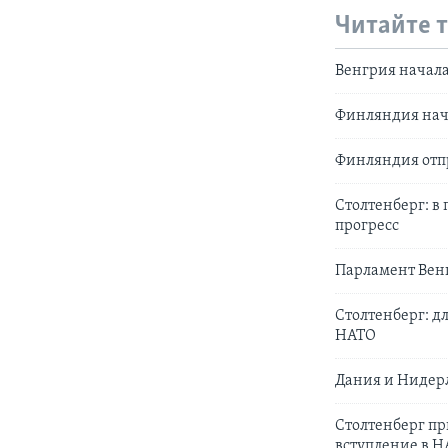
Читайте 
Венгрия начал
Финляндия нача
Финляндия отп
Столтенберг: в
прогресс
Парламент Вен
Столтенберг: 
НАТО
Дания и Нидерл
Столтенберг п
вступление в 