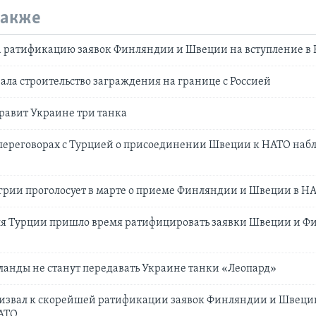
также
а ратификацию заявок Финляндии и Швеции на вступление в
ла строительство заграждения на границе с Россией
равит Украине три танка
 переговорах с Турцией о присоединении Швеции к НАТО наб
грии проголосует в марте о приеме Финляндии и Швеции в Н
для Турции пришло время ратифицировать заявки Швеции и Ф
анды не станут передавать Украине танки «Леопард»
ризвал к скорейшей ратификации заявок Финляндии и Швеци
НАТО