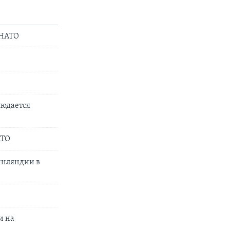
 НАТО
людается
АТО
инляндии в
и на