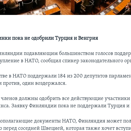
инки пока не одобрили Турция и Венгрия
инляндии подавляющим большинством голосов поддер
тупление в НАТО, сообщил спикер законодательного ор
стве в НАТО поддержали 184 из 200 депутатов парламен
и против, один воздержался.
членов должны одобрить все действующие участники
янса. Заявку Финляндии пока не поддержали Турция и
вополагающие документы НАТО, Финляндия может по
 перед соседней Швецией, которая также хочет вступи