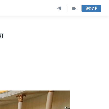
ЭФИР
л