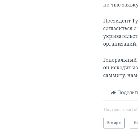
но чью заявк
Президент Ту
согласиться 
укрывательст
организаций.
Генеральный 
он исходит из
саммиту, нам
Поделит
This item is part of
В мире
Н