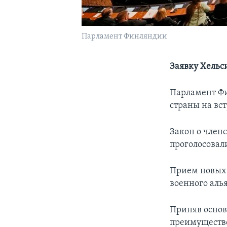
Парламент Финляндии
Заявку Хельс
Парламент Ф
страны на вс
Закон о член
проголосовал
Прием новых 
военного аль
Приняв осно
преимущество