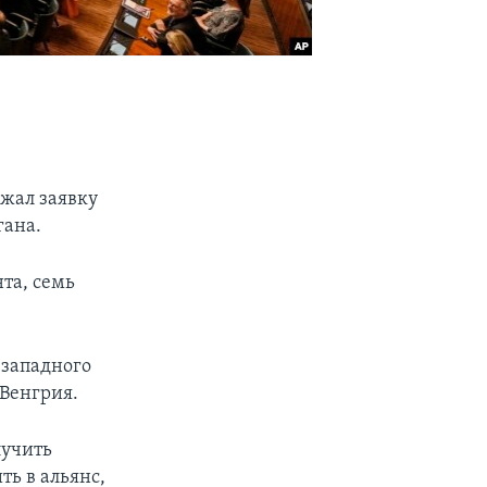
жал заявку
гана.
та, семь
 западного
 Венгрия.
лучить
ть в альянс,