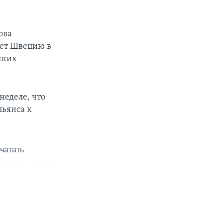
ова
яет Швецию в
ских
неделе, что
льянса к
чатать