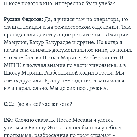
Школе нового кино. Интересная была учеба?
Руслан Федотов:
Да, я учился там на оператора, но
слушал лекции и на режиссерском отделении. Там
преподавали действующие режиссеры – Дмитрий
Мамулия, Бакур Бакурадзе и другие. Но когда я
начал сам снимать документальное кино, то понял,
что мне близка Школа Марины Разбежкиной. В
МШНК я получал знания по части киноязыка, а в
Школу Марины Разбежкиной ходил в гости. Мы
очень дружили. Брал у нее задания и занимался
ими параллельно. Мы до сих пор дружим.
О.С.:
Где вы сейчас живете?
Р.Ф.:
Сложно сказать. После Москвы я улетел
учиться в Европу. Это такая необычная учебная
программа, разбросанная по трем странам –