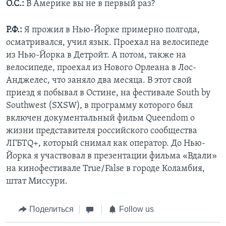
О.С.:
В Америке вы не в первый раз?
Р.Ф.:
Я прожил в Нью-Йорке примерно полгода,
осматривался, учил язык. Проехал на велосипеде
из Нью-Йорка в Детройт. А потом, также на
велосипеде, проехал из Нового Орлеана в Лос-
Анджелес, что заняло два месяца. В этот свой
приезд я побывал в Остине, на фестивале South by
Southwest (SXSW), в программу которого был
включен документальный фильм Queendom о
жизни представителя российского сообщества
ЛГБТQ+, который снимал как оператор. До Нью-
Йорка я участвовал в презентации фильма «Вдали»
на кинофестивале True/False в городе Коламбия,
штат Миссури.
Поделиться
Follow us