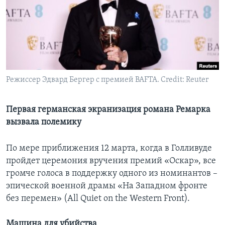
Learning English
СОЦИАЛЬНЫЕ СЕТИ
Режиссер Эдвард Бергер c премией BAFTA. Credit: Reuter
Языки
Первая германская экранизация романа Ремарка
вызвала полемику
По мере приближения 12 марта, когда в Голливуде
пройдет церемония вручения премий «Оскар», все
громче голоса в поддержку одного из номинантов –
эпической военной драмы «На Западном фронте
без перемен» (All Quiet on the Western Front).
Машина для убийства