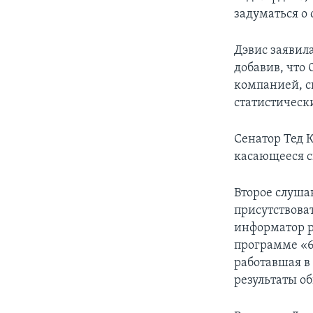
задуматься о
Дэвис заявил
добавив, что
компанией, с
статистически
Сенатор Тед К
касающееся с
Второе слуша
присутствова
информатор р
программе «6
работавшая в 
результаты о