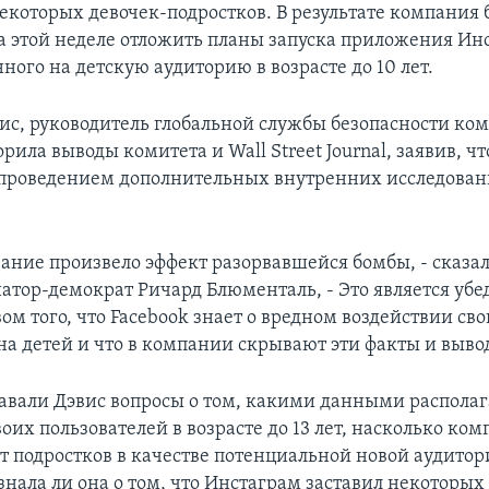
екоторых девочек-подростков. В результате компания 
 этой неделе отложить планы запуска приложения Ин
ого на детскую аудиторию в возрасте до 10 лет.
ис, руководитель глобальной службы безопасности ко
орила выводы комитета и Wall Street Journal, заявив, 
 проведением дополнительных внутренних исследован
вание произвело эффект разорвавшейся бомбы, - сказал
атор-демократ Ричард Блюменталь, - Это является убе
ом того, что Facebook знает о вредном воздействии св
а детей и что в компании скрывают эти факты и выво
авали Дэвис вопросы о том, какими данными располаг
их пользователей в возрасте до 13 лет, насколько ко
т подростков в качестве потенциальной новой аудитор
знала ли она о том, что Инстаграм заставил некоторых