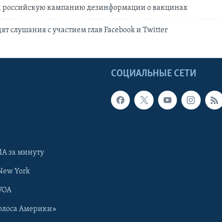
ек российскую кампанию дезинформации о вакцинах
ят слушания с участием глав Facebook и Twitter
Ы
СОЦИАЛЬНЫЕ СЕТИ
А за минуту
New York
VOA
олоса Америки»