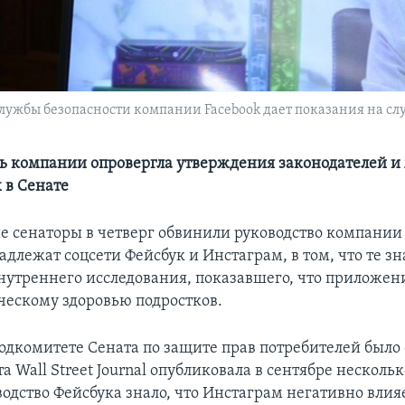
лужбы безопасности компании Facebook дает показания на слу
ь компании опровергла утверждения законодателей и
 в Сенате
 сенаторы в четверг обвинили руководство компании F
длежат соцсети Фейсбук и Инстаграм, в том, что те зн
внутреннего исследования, показавшего, что приложе
ческому здоровью подростков.
одкомитете Сената по защите прав потребителей было 
ета Wall Street Journal опубликовала в сентябре нескольк
водство Фейсбука знало, что Инстаграм негативно влия