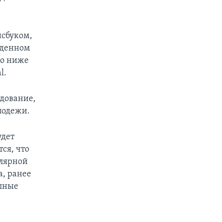
йсбуком,
еденном
то ниже
l.
едование,
лодежи.
удет
ся, что
улярной
, ранее
олные