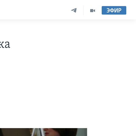
ЭФИР
ка