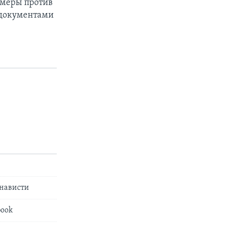
е меры против
 документами
енависти
book