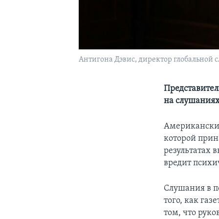
Антигона Дэвис, директор глобальной с
Представител
на слушаниях
Американские
которой прина
результатах 
вредит психи
Слушания в п
того, как газ
том, что руко