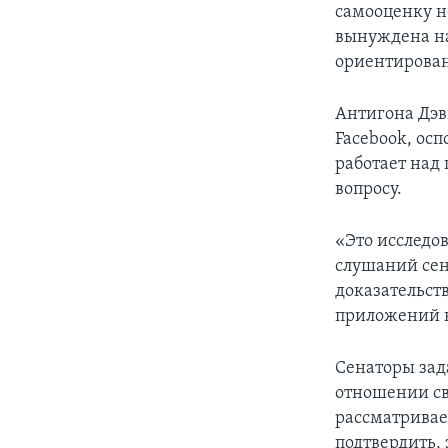
самооценку н
вынуждена на
ориентированн
Антигона Дэв
Facebook, осп
работает над
вопросу.
«Это исследо
слушаний сен
доказательств
приложений н
Сенаторы зад
отношении сво
рассматривае
подтвердить, 