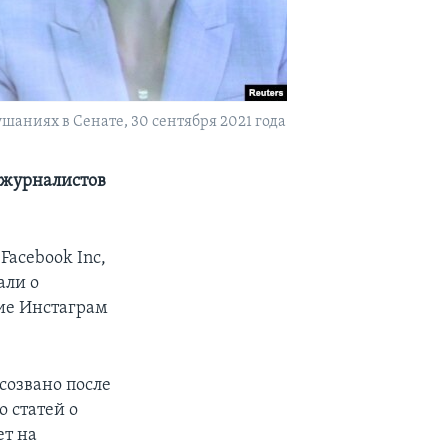
шаниях в Сенате, 30 сентября 2021 года
 журналистов
acebook Inc,
али о
ние Инстаграм
созвано после
о статей о
ет на