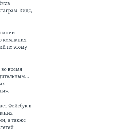
была
стаграм-Кидс,
мпании
что компания
ий по этому
 во время
дительным...
оих
ды».
ает Фейсбук в
мпания
ии, а также
 детей