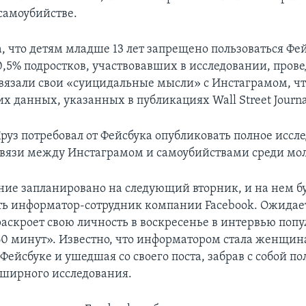
 самоубийстве.
а, что детям младше 13 лет запрещено пользоваться Фе
 0,5% подростков, участвовавших в исследовании, пров
вязали свои «суицидальные мысли» с Инстаграмом, ч
х данных, указанных в публикациях Wall Street Journa
руз потребовал от Фейсбука опубликовать полное иссл
вязи между Инстаграмом и самоубийствами среди мо
ние запланировано на следующий вторник, и на нем б
ть информатор-сотрудник компании Facebook. Ожидает
аскроет свою личность в воскресенье в интервью поп
0 минут». Известно, что информатором стала женщина
Фейсбуке и ушедшая со своего поста, забрав с собой п
бширного исследования.