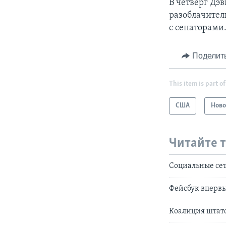
В четверг Дэв
разоблачител
с сенаторами
Поделит
This item is part of
США
Ново
Читайте 
Социальные сет
Фейсбук впервы
Коалиция штато