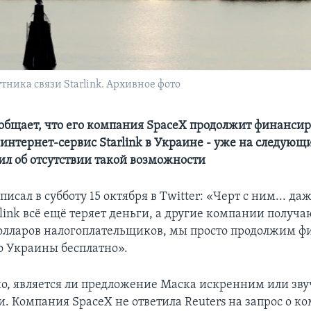
утника связи Starlink. Архивное фото
общает, что его компания SpaceX продолжит финансир
интернет-сервис Starlink в Украине - уже на следующ
вил об отсутствии такой возможности
исал в субботу 15 октября в Twitter: «Черт с ним... да
arlink всё ещё теряет деньги, а другие компании получа
лларов налогоплательщиков, мы просто продолжим ф
о Украины бесплатно».
но, является ли предложение Маска искренним или зву
и. Компания SpaceX не ответила Reuters на запрос о к