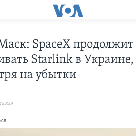
Маск: SpaceX продолжит
вать Starlink в Украине,
тря на убытки
2 23:29
ься