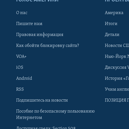
ГОЛОС АМЕРИКИ
ПРОЕКТ
О нас
Америка
Пишите нам
Итоги
Правовая информация
Детали
Как обойти блокировку сайта?
Новости СШ
VOA+
Нью-Йорк 
iOS
Дискуссия 
Android
История «Г
RSS
Учим англ
Learning English
Подпишитесь на новости
ПОЗИЦИЯ 
Пособие по безопасному пользованию
СОЦИАЛЬНЫЕ СЕТИ
Интернетом
Доступная среда: Section 508