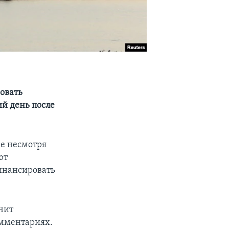
овать
ий день после
же несмотря
ют
инансировать
чит
омментариях.