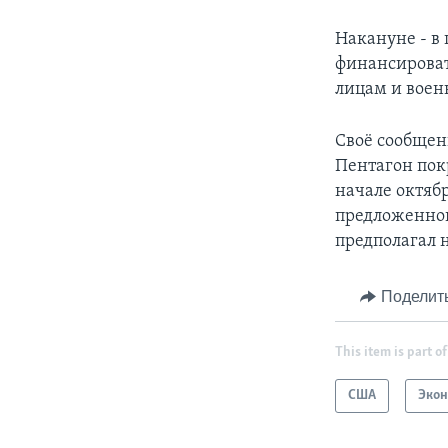
Накануне - в 
финансироват
лицам и воен
Своё сообщен
Пентагон пок
начале октяб
предложенног
предполагал 
Поделит
This item is part of
США
Эко