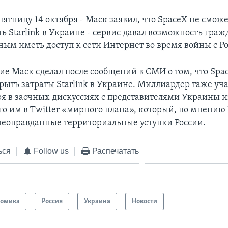
пятницу 14 октября - Маск заявил, что SpaceX не смож
ь Starlink в Украине - сервис давал возможность гра
ным иметь доступ к сети Интернет во время войны с Р
ие Маск сделал после сообщений в СМИ о том, что Spa
рыть затраты Starlink в Украине. Миллиардер таже уча
ря в заочных дискуссиях с представителями Украины и
о им в Twitter «мирного плана», который, по мнению 
неоправданные территориальные уступки России.
ься
Follow us
Распечатать
номика
Россия
Украина
Новости