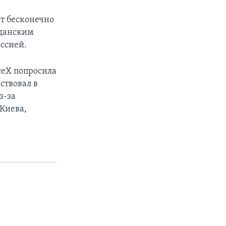
ет бесконечно
жданским
оссией.
ceX попросила
ствовал в
з-за
Киева,