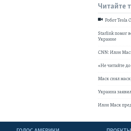
Читайте 
Робот Tesla 
Starlink помог
Украине
CNN: Илон Маск
«Не читайте до
Маск снял маск
Украина заяви
Илон Маск пре