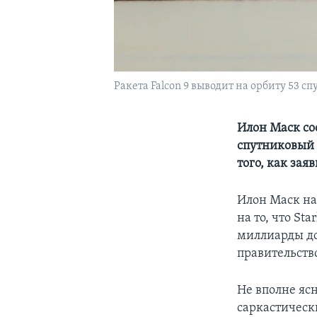
Ракета Falcon 9 выводит на орбиту 53 сп
Илон Маск со
спутниковый 
того, как зая
Илон Маск нап
на то, что St
миллиарды до
правительств
Не вполне яс
саркастическ