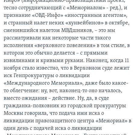
Инфо» (информационно-правозащитный проект,
тесно сотрудничающий с «Мемориалом» - ред.), и
признание «ОВД-Инфо» «иностранным агентом»,
и странный налет неких «хунвейбинов» в октябре,
сменившийся налетом МВДшников, – это мы
рассматривали как некоторые части такого
исполнения «верховного повеления» в том стиле, в
котором это обычно делается – с прямыми
извилинами и кривыми руками. Наконец, когда 11
ноября стало известно, что в Верховном суде лежит
иск Генпрокуратуры о ликвидации
«Международного Мемориала», даже было какое-
то облегчение: ну, вот, наконец-то оно началось,
вместо ожидания – действие. Ну, да, в суде
гражданка-полковник из городской прокуратуры
Москвы говорила, что подача ими иска о
ликвидации правозащитного центра «Мемориал» в
один день с подачей иска о ликвидации