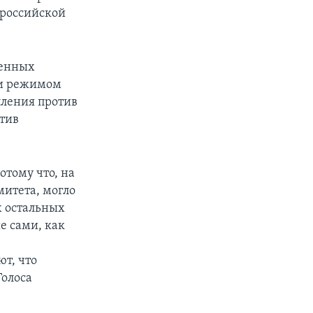
 российской
оенных
 и режимом
пления против
тив
отому что, на
митета, могло
х остальных
е сами, как
т, что
Голоса