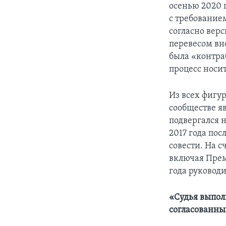
осенью 2020 
с требование
согласно вер
перевесом вн
была «контра
процесс носи
Из всех фигу
сообществе я
подвергался 
2017 года пос
совести. На 
включая Прем
года руковод
«Судья выпол
согласованны