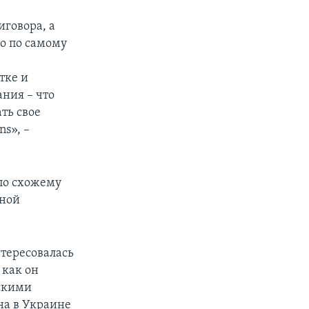
говора, а
ло по самому
тке и
ания – что
ть свое
s», –
 по схожему
дной
нтересовалась
 как он
сскими
на в Украине