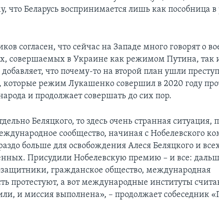
му, что Беларусь воспринимается лишь как пособница в
ков согласен, что сейчас на Западе много говорят о в
х, совершаемых в Украине как режимом Путина, так
 добавляет, что почему-то на второй план ушли престу
, которые режим Лукашенко совершил в 2020 году про
народа и продолжает совершать до сих пор.
тдельно Беляцкого, то здесь очень странная ситуация, п
международное сообщество, начиная с Нобелевского ко
ораздо больше для освобождения Алеся Беляцкого и все
нных. Присудили Нобелевскую премию – и все: дальш
озащитники, гражданское общество, международная
ть протестуют, а вот международные институты считаю
ли, и миссия выполнена», – продолжает собеседник «