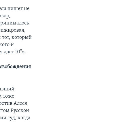
уси пишет не
овор,
 принималось
ирижировал,
 тот, который
кого и
 даст 10"».
освобождения
бывший
в
,
тоже
ротив Алеся
нтом Русской
ии суд, когда