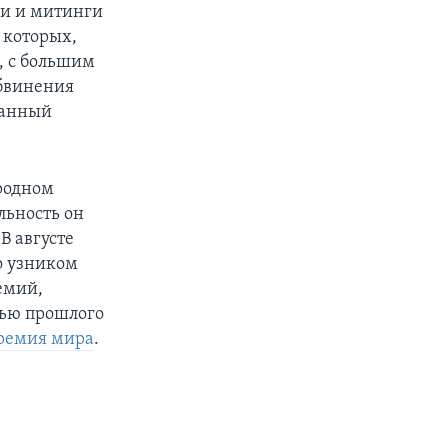
ши и митинги
 которых,
, с большим
обвинения
данный
родном
льность он
В августе
о узником
емий,
нью прошлого
премия мира
.