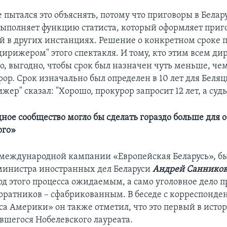
 пытался это объяснять, потому что приговоры в Белар
 выполняет функцию статиста, который оформляет приг
й в других инстанциях. Решение о конкретном сроке
"дирижером" этого спектакля. И тому, кто этим всем д
о, выгодно, чтобы срок был назначен чуть меньше, чем
ор. Срок изначально был определен в 10 лет для Беляц
жер" сказал: "Хорошо, прокурор запросит 12 лет, а судья
ое сообщество могло бы сделать гораздо больше для 
ого»
международной кампании «Европейская Беларусь», 
министра иностранных дел Беларуси
Андрей Саннико
од этого процесса ожидаемым, а само уголовное дело п
соратников – сфабрикованным. В беседе с корреспонде
а Америки» он также отметил, что это первый в истор
явшегося Нобелевского лауреата.