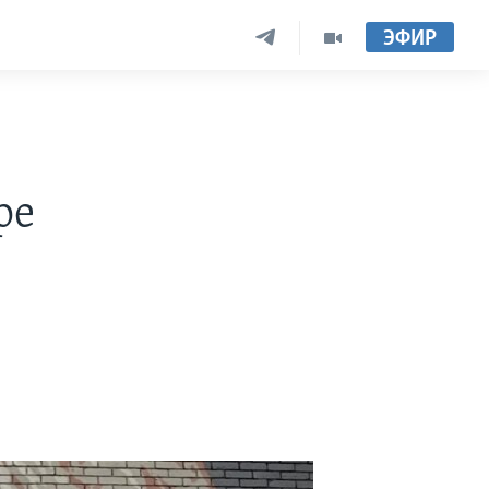
ЭФИР
ре