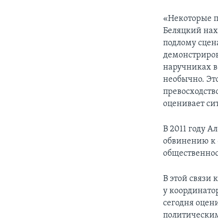
«Некоторые п
Беляцкий нахо
подлому сце
демонстриров
наручниках вс
необычно. Это
превосходство
оценивает си
В 2011 году 
обвинению к 
общественнос
В этой связи
у координато
сегодня оцен
политическим