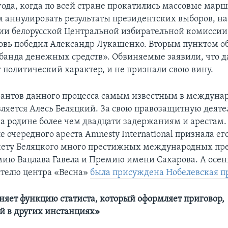
года, когда по всей стране прокатились массовые мар
м аннулировать результаты президентских выборов, на
сии белорусской Центральной избирательной комиссии
овь победил Александр Лукашенко. Вторым пунктом 
банда денежных средств». Обвиняемые заявили, что 
т политический характер, и не признали свою вину.
рантов данного процесса самым известным в междуна
вляется Алесь Беляцкий. За свою правозащитную деяте
на родине более чем двадцати задержаниям и арестам. 
ле очередного ареста Amnesty International
признала ег
счету Беляцкого много престижных международных пр
ию Вацлава Гавела и Премию имени Сахарова. А осе
ителю центра «Весна»
была присуждена Нобелевская 
няет функцию статиста, который оформляет приговор,
й в других инстанциях»