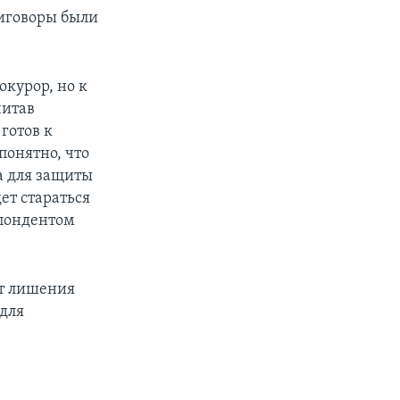
риговоры были
окурор, но к
читав
готов к
понятно, что
ла для защиты
ет стараться
спондентом
ет лишения
 для