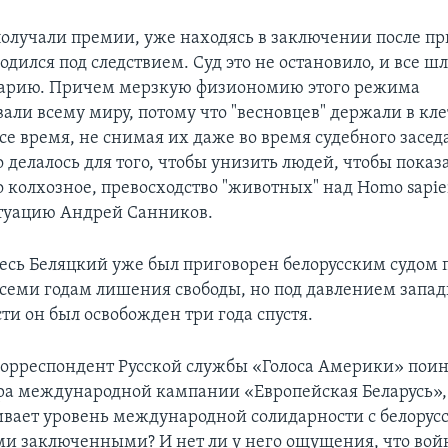
олучали премии, уже находясь в заключении после при
дился под следствием. Суд это не остановило, и все ш
нарию. Причем мерзкую физиономию этого режима
али всему миру, потому что "весновцев" держали в кле
е время, не снимая их даже во время судебного засед
 делалось для того, чтобы унизить людей, чтобы показа
 колхозное, превосходство "животных" над Homo sapien
туацию Андрей Санников.
Алесь Беляцкий уже был приговорен белорусским судом
семи годам лишения свободы, но под давлением запа
ти он был освобожден три года спустя.
 корреспондент Русской службы «Голоса Америки» пои
ра международной кампании «Европейская Беларусь»,
ивает уровень международной солидарности с белору
и заключенными? И нет ли у него ощущения, что вой