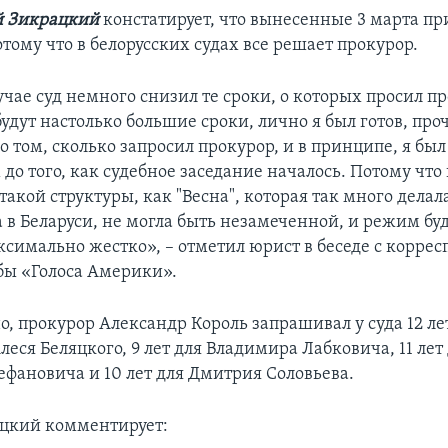
й Зикрацкий
констатирует, что вынесенные 3 марта п
тому что в белорусских судах все решает прокурор.
чае суд немного снизил те сроки, о которых просил пр
 будут настолько большие сроки, лично я был готов, про
том, сколько запросил прокурор, и в принципе, я был 
до того, как судебное заседание началось. Потому что 
такой структуры, как "Весна", которая так много дела
 в Беларуси, не могла быть незамеченной, и режим буд
ксимально жестко», – отметил юрист в беседе с корре
бы «Голоса Америки».
о, прокурор Александр Король запрашивал у суда 12 л
леся Беляцкого, 9 лет для Владимира Лабковича, 11 лет
ефановича и 10 лет для Дмитрия Соловьева.
цкий комментирует: