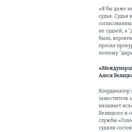
«Я бы даже не
судья. Судья
согласованны
не судьей, а 
было, вероятн
просил прокур
поэтому "дири
«Международн
Алеся Беляцк
Координатор 
заместитель 
называет исх
Беляцкого и 
службы «Голос
судили состо