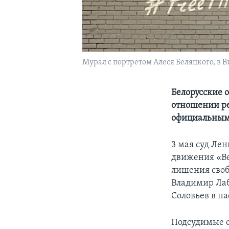
Мурал с портретом Алеся Беляцкого, в 
Белорусские 
отношении р
официальным
3 мая суд Ле
движения «Ве
лишения своб
Владимир Лабк
Соловьев в н
Подсудимые о