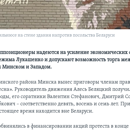
Вильнюсе на стене здания напротив посольства Беларуси
оппозиционеры надеются на усиление экономических 
ежима Лукашенко и допускают возможность торга ме
 Минском и Западом.
нинского района Минска вынес приговоры членам пра
сна». Руководитель движения Алесь Беляцкий получил
оды, его соратники Валентин Стефанович, Дмитрий Со
ович – соответственно девять, восемь и семь лет. При
астоящее время находится вне Беларуси.
бвинялись в финансировании акций протеста в конце 