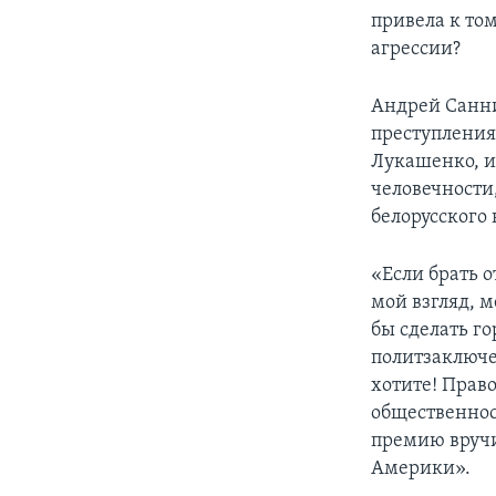
привела к то
агрессии?
Андрей Санни
преступления
Лукашенко, и
человечности
белорусского 
«Если брать о
мой взгляд, 
бы сделать г
политзаключе
хотите! Прав
общественнос
премию вручи
Америки».