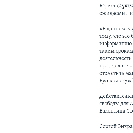
Юрист
Серге
ожидаемы, по
«В данном слу
тому, что это
информацию о 
таким срокам 
деятельность 
прав человека
отомстить ма
Русской служ
Действительн
свободы для А
Валентина Ст
Сергей Зикра