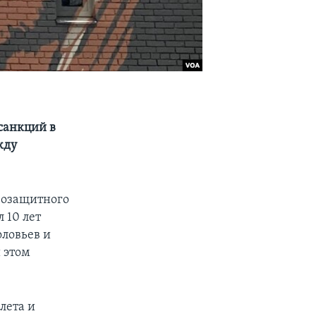
санкций в
жду
возащитного
 10 лет
ловьев и
 этом
лета и