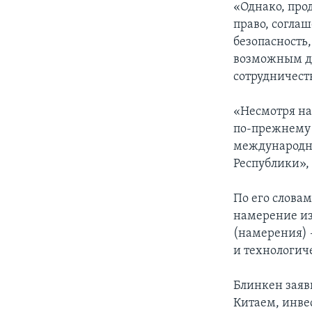
«Однако, про
право, согла
безопасность
возможным дл
сотрудничеств
«Несмотря на
по-прежнему 
международно
Республики»,
По его слова
намерение из
(намерения) 
и технологич
Блинкен заяв
Китаем, инве