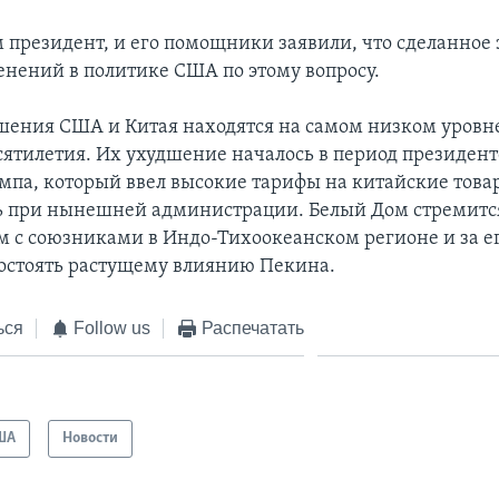
м президент, и его помощники заявили, что сделанное 
енений в политике США по этому вопросу.
шения США и Китая находятся на самом низком уровне
сятилетия. Их ухудшение началось в период президент
мпа, который ввел высокие тарифы на китайские това
 при нынешней администрации. Белый Дом стремится
м с союзниками в Индо-Тихоокеанском регионе и за е
остоять растущему влиянию Пекина.
ься
Follow us
Распечатать
ША
Новости