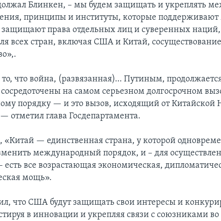
должал Блинкен, – мы будем защищать и укреплять м
шения, принципы и институты, которые поддерживают
, защищают права отдельных лиц и суверенных наций,
я всех стран, включая США и Китай, сосуществование
о»,.
 то, что война, (развязанная)… Путиным, продолжаетс
сосредоточены на самом серьезном долгосрочном выз
му порядку — и это вызов, исходящий от Китайской 
 — отметил глава Госдепартамента.
м, «Китай — единственная страна, у которой одновреме
менить международный порядок, и – для осуществлен
– есть все возрастающая экономическая, дипломатиче
еская мощь».
ил, что США будут защищать свои интересы и конкури
стируя в инновации и укрепляя связи с союзниками во