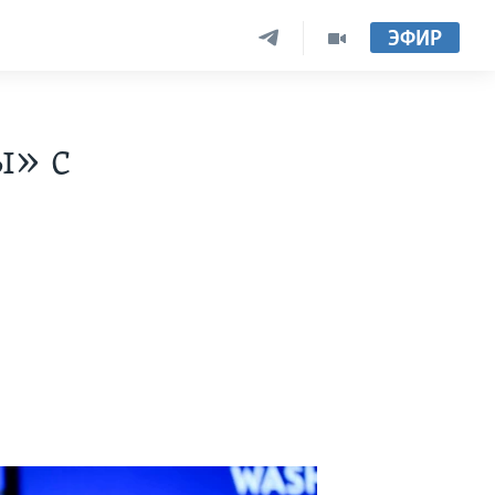
ЭФИР
ы» с