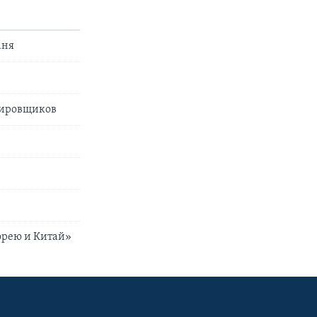
аня
дировщиков
орею и Китай»