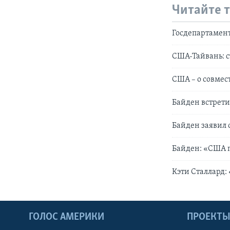
Читайте 
Госдепартамен
США-Тайвань: с
США – о совмес
Байден встрети
Байден заявил 
Байден: «США 
Кэти Сталлард:
ГОЛОС АМЕРИКИ
ПРОЕКТ