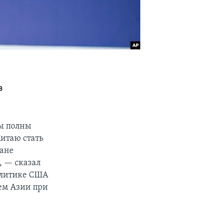
в
ы полны
Китаю стать
ране
, — сказал
политике США
ем Азии при