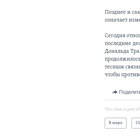
Позднее и са
означает изм
Сегодня отно
последние де
Дональда Тра
продолжилось
тесным связя
чтобы против
Поделит
This item is part of
В мире
С