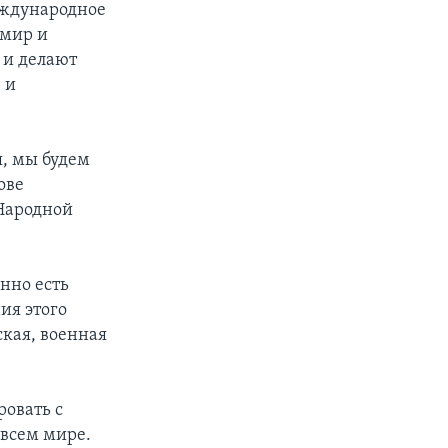
еждународное
 мир и
 и делают
 и
я, мы будем
ове
Народной
нно есть
ия этого
ская, военная
ровать с
 всем мире.