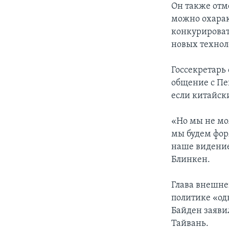
Он также отм
можно охарак
конкурироват
новых технол
Госсекретарь
общение с Пе
если китайск
«Но мы не мо
мы будем фор
наше видение
Блинкен.
Глава внешне
политике «одн
Байден заяви
Тайвань.