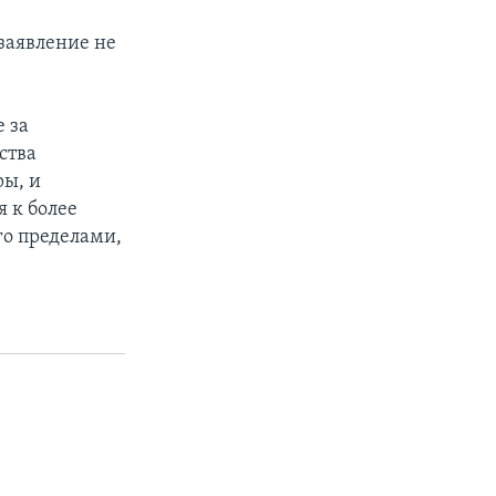
заявление не
 за
ства
ры, и
 к более
го пределами,