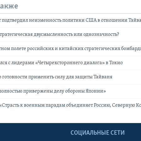
также
т подтвердил неизменность политики США в отношении Тайв
тратегическая двусмысленность или однозначность?
тном полете российских и китайских стратегических бомбар
лся с лидерами «Четырехстороннего диалога» в Токио
о готовности применить силу для защиты Тайваня
полностью привержены делу обороны Японии»
 «Страсть к военным парадам объединяет Россию, Северную К
Ы
СОЦИАЛЬНЫЕ СЕТИ