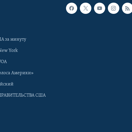
А за минуту
New York
VOA
олоса Америки»
ийский
ПРАВИТЕЛЬСТВА США