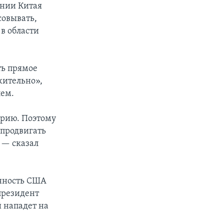
ении Китая
совывать,
в области
ть прямое
жительно»,
лем.
орию. Поэтому
 продвигать
 — сказал
енность США
 президент
 нападет на