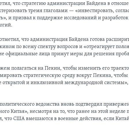
етил, что стратегию администрации Байдена в отнош
теризовать тремя глаголами — «инвестировать, согла
ь», и призвал к поддержке исследований и разработок 
огий.
 отметил, что администрация Байдена готова расшири
кином по всему спектру вопросов и «отреагирует поло
ие официальные лица примут меры для решения проб
жем полагаться на Пекин, чтобы изменить его траект
мировать стратегическую среду вокруг Пекина, чтобы
 открытой и инклюзивной международной системы»,
политического ведомства вновь подтвердил приверж
ого Китая», несмотря на то, что ранее на этой неделе
л, что США вмешаются в военные действия, если Китай