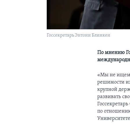
Госсекретарь Энтони Блинкен
По мнению Го
международно
«Мы не ищем 
решимости из
крупной держ
развивать св
Госсекретарь
по отношению
Университет