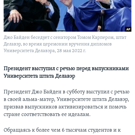
Learning English
СОЦИАЛЬНЫЕ СЕТИ
Джо Байден беседует с сенатором Томом Карпером, штат
Делавэр, во время церемонии вручения дипломов
Университета Делавэра, 28 мая 2022 г.
Языки
Президент выступил с речью перед выпускниками
Университета штата Делавэр
Президент Джо Байден в субботу выступил с речью
в своей альма-матер, Университете штата Делавэр,
призвав выпускников активизироваться и помочь
стране соответствовать ее идеалам.
Обращаясь к более чем 6 тысячам студентов и к