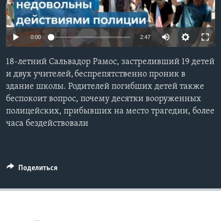
Learning English
0:00
2:47
СОЦИАЛЬНЫЕ СЕТИ
18-летний Сальвадор Рамос, застреливший 19 детей
и двух учителей, беспрепятственно проник в
здание школы. Родителей погибших детей также
Языки
беспокоит вопрос, почему десятки вооруженных
полицейских, прибывших на место трагедии, более
часа бездействовали
Поделиться