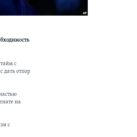
обходимость
-тайм с
 дать отпор
 частью
енате на
зи с