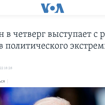
н в четверг выступает с 
в политического экстре
22 18:28
ься