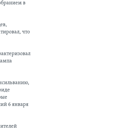
збранием в
ев,
тировал, что
рактеризовал
рампа
енсильванию,
риде
рые
ий 6 января
вителей