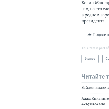
Кевин Маккар
что, по его 
в родном гор
президента.
Поделит
This item is part of
В мире
С
Читайте 
Байден выдвига
Адам Кинзинге
документами