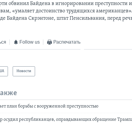
ти обвинил Байдена в игнорировании преступности 
словам, «умаляет достоинство трудящихся американцев»
оде Байдена Скрэнтоне, штат Пенсильвания, перед ре
ься
Follow us
Распечатать
ША
Новости
также
ет план борьбы с вооруженной преступностью
р осудил республиканцев, оправдывающих обращение Трампа