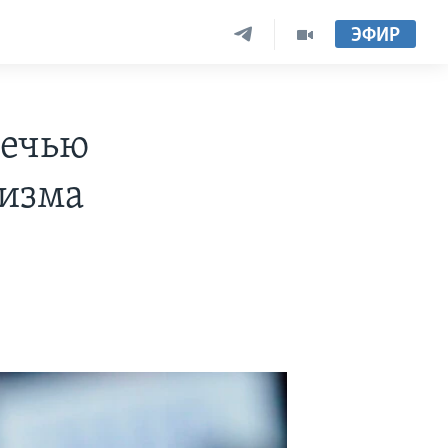
ЭФИР
речью
мизма