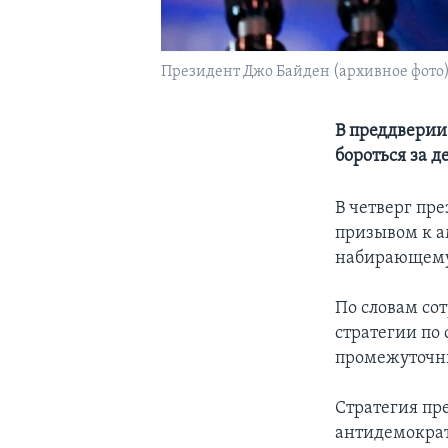
Президент Джо Байден (архивное фото
В преддверии
бороться за 
В четверг пр
призывом к а
набирающему
По словам со
стратегии по
промежуточны
Стратегия пр
антидемокра