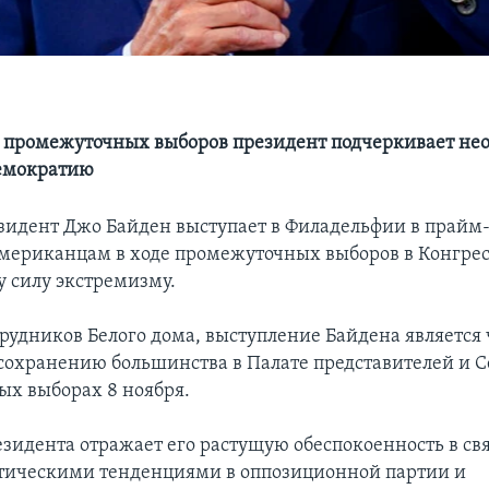
)
 промежуточных выборов президент подчеркивает не
демократию
езидент Джо Байден выступает в Филадельфии в прайм
мериканцам в ходе промежуточных выборов в Конгресс
 силу экстремизму.
трудников Белого дома, выступление Байдена является
 сохранению большинства в Палате представителей и С
х выборах 8 ноября.
езидента отражает его растущую обеспокоенность в свя
тическими тенденциями в оппозиционной партии и