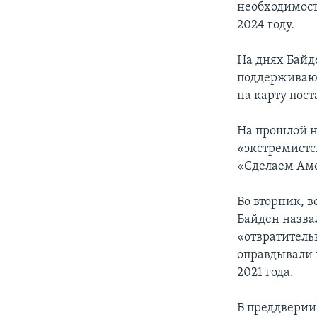
необходимост
2024 году.
На днях Байд
поддерживающ
на карту пос
На прошлой н
«экстремист
«Сделаем Аме
Во вторник, в
Байден назва
«отвратитель
оправдывали 
2021 года.
В преддверии