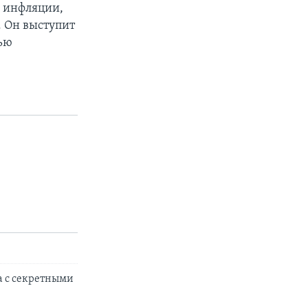
и инфляции,
. Он выступит
чью
 с секретными