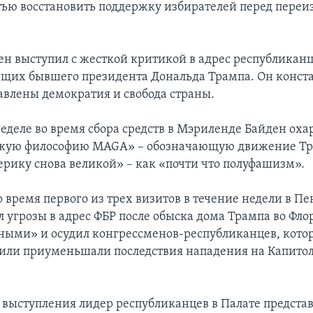
ью восстановить поддержку избирателей перед переи
ен выступил с жесткой критикой в адрес республиканц
их бывшего президента Дональда Трампа. Он конста
тавлены демократия и свобода страны.
еделе во время сбора средств в Мэриленде Байден оха
скую философию MAGA» – обозначающую движение Т
рику снова великой» – как «почти что полуфашизм».
о время первого из трех визитов в течение недели в П
л угрозы в адрес ФБР после обыска дома Трампа во Фло
ными» и осудил конгрессменов-республиканцев, кото
или приуменьшали последствия нападения на Капитол
 выступления лидер республиканцев в Палате предста