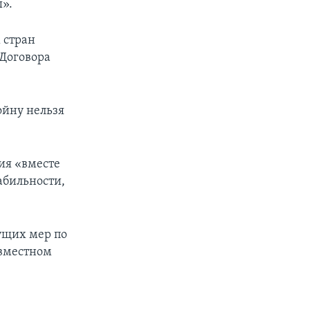
».
 стран
Договора
ойну нельзя
ия «вместе
абильности,
ущих мер по
овместном