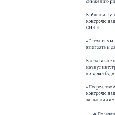
снижению рис
Байден и Пут
контролю над
СНВ-3.
«Сегодня мы 
выиграть и ра
В нем также 
начнут интег
который буде
«Посредством
контролю над
заявлении ам
Поделит