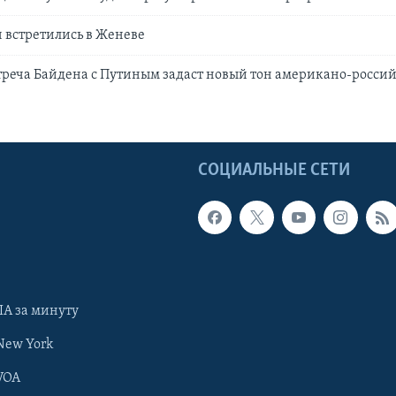
 встретились в Женеве
треча Байдена с Путиным задаст новый тон американо-росси
Ы
СОЦИАЛЬНЫЕ СЕТИ
А за минуту
New York
VOA