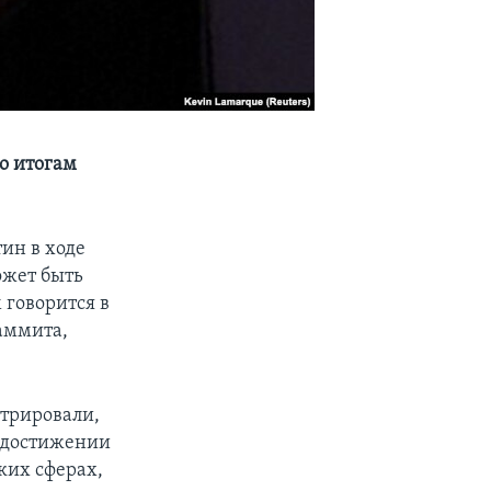
о итогам
ин в ходе
ожет быть
 говорится в
аммита,
стрировали,
в достижении
ких сферах,