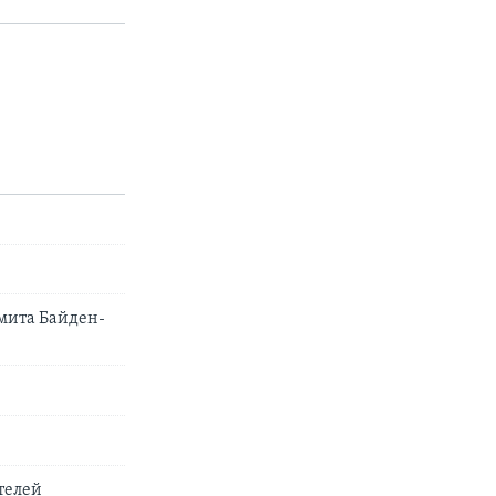
ммита Байден-
телей