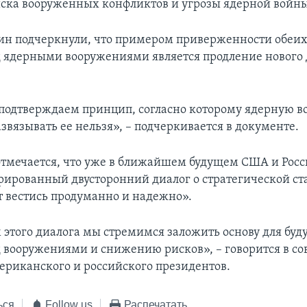
ка вооруженных конфликтов и угрозы ядерной войны
ин подчеркнули, что примером приверженности обеих
 ядерными вооружениями является продление нового 
подтверждаем принцип, согласно которому ядерную в
звязывать ее нельзя», – подчеркивается в документе.
отмечается, что уже в ближайшем будущем США и Росс
рированный двусторонний диалог о стратегической ст
т вестись продуманно и надежно».
 этого диалога мы стремимся заложить основу для буд
 вооружениями и снижению рисков», – говорится в с
ериканского и российского президентов.
ься
Follow us
Распечатать