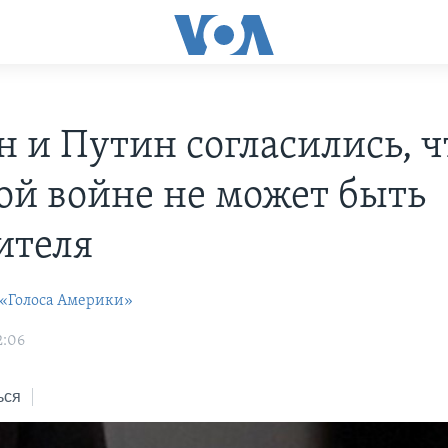
н и Путин согласились, ч
ой войне не может быть
ителя
 «Голоса Америки»
2:06
ься