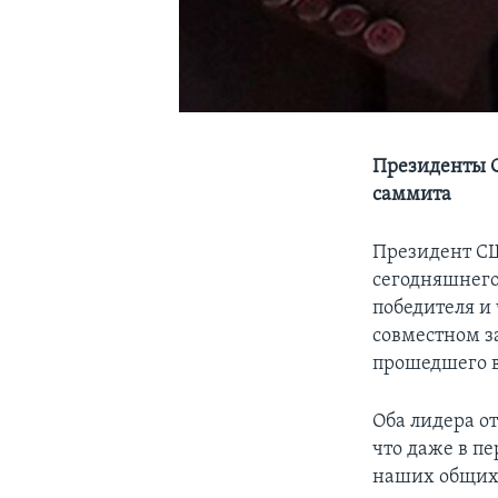
Президенты С
саммита
Президент СШ
сегодняшнего
победителя и
совместном з
прошедшего в
Оба лидера о
что даже в п
наших общих 