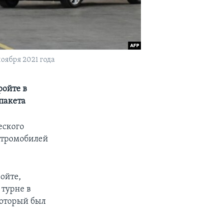
оября 2021 года
ройте в
пакета
еского
ктромобилей
ойте,
турне в
который был