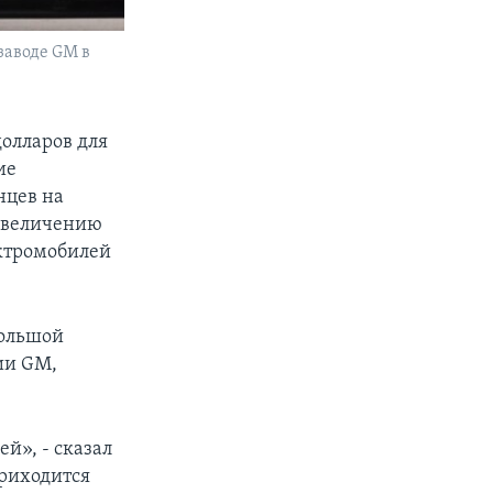
заводе GM в
долларов для
ие
нцев на
 увеличению
ектромобилей
большой
ии GM,
й», - сказал
приходится