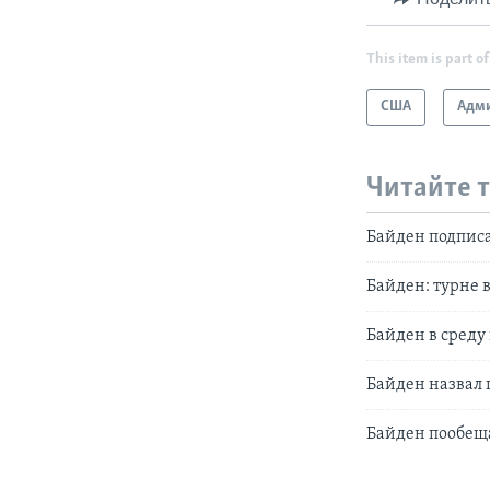
This item is part of
США
Адми
Читайте 
Байден подписа
Байден: турне 
Байден в среду
Байден назвал
Байден пообещ