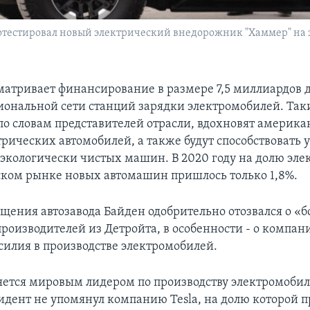
тестировал новый электрический внедорожник "Хаммер" на 
матривает финансирование в размере 7,5 миллиардов 
иональной сети станций зарядки электромобилей. Так
по словам представителей отрасли, вдохновят америка
трических автомобилей, а также будут способствовать
 экологически чистых машин. В 2020 году на долю эл
ком рынке новых автомашин пришлось только 1,8%.
ещения автозавода Байден одобрительно отозвался о «
производителей из Детройта, в особенности - о компан
усилия в производстве электромобилей.
яется мировым лидером по производству электромобиле
идент не упомянул компанию Tesla, на долю которой 