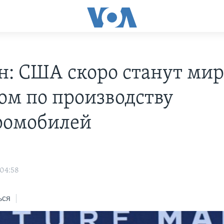
н: США скоро станут ми
ом по производству
ромобилей
 04:58
ься