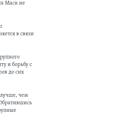
он Маск не
о
яется в связи
крупного
у и борьбу с
ов до сих
 лучше, чем
 Обратившись
крупные