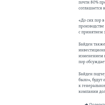
почти 80% пр
соглашается н
«До сих пор в
производстве 
с принятием 
Байден также
инвестиционн
изменением к
пор обсуждает
Байден подче
было», будут
к генерально
компании дол
Поделит