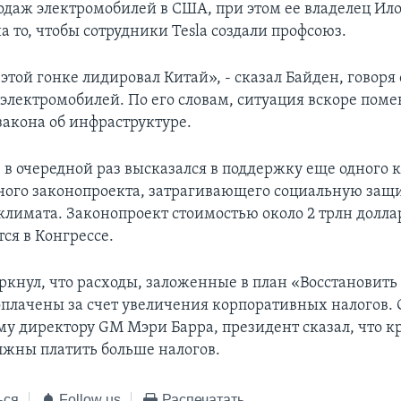
одаж электромобилей в США, при этом ее владелец Ил
а то, чтобы сотрудники Tesla создали профсоюз.
 этой гонке лидировал Китай», - сказал Байден, говоря 
электромобилей. По его словам, ситуация вскоре помен
закона об инфраструктуре.
 в очередной раз высказался в поддержку еще одного 
ого законопроекта, затрагивающего социальную защит
лимата. Законопроект стоимостью около 2 трлн доллар
ся в Конгрессе.
ркнул, что расходы, заложенные в план «Восстановить
 оплачены за счет увеличения корпоративных налогов.
му директору GM Мэри Барра, президент сказал, что 
жны платить больше налогов.
ься
Follow us
Распечатать