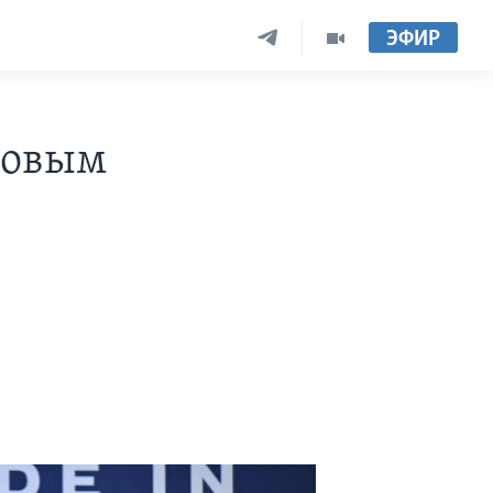
ЭФИР
ровым