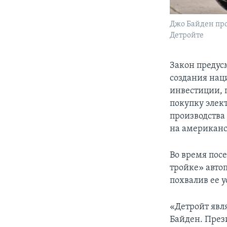
Джо Байден про
Детройте
Закон предус
создания нац
инвестиции, 
покупку элек
производства
на американс
Во время пос
тройке» авто
похвалив ее 
«Детройт явл
Байден. През