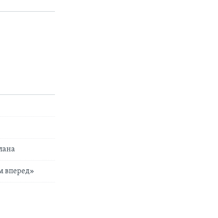
лана
м вперед»