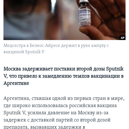
Learning English
СОЦИАЛЬНЫЕ СЕТИ
Медсестра в Беэнос-Айресе держит в руке ампулу с
вакциной Sputnik V
Языки
Москва задерживает поставки второй дозы Sputnik
V, что привело к замедлению темпов вакцинации в
Аргентине
Аргентина, ставшая одной из первых стран в мире,
где широко использовалась российская вакцина
Sputnik V, усилила давление на Москву из-за
задержек с доставкой партий со второй дозой
препарата, вызвавших задержки в