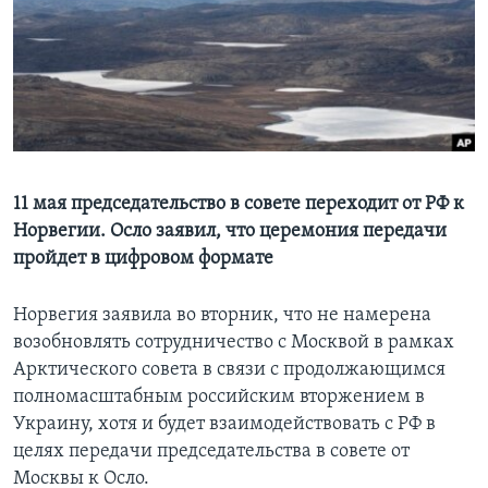
Learning English
СОЦИАЛЬНЫЕ СЕТИ
Языки
11 мая председательство в совете переходит от РФ к
Норвегии. Осло заявил, что церемония передачи
пройдет в цифровом формате
Норвегия заявила во вторник, что не намерена
возобновлять сотрудничество с Москвой в рамках
Арктического совета в связи с продолжающимся
полномасштабным российским вторжением в
Украину, хотя и будет взаимодействовать с РФ в
целях передачи председательства в совете от
Москвы к Осло.