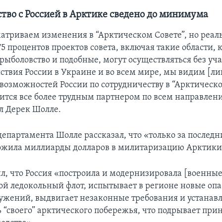
тво с Россией в Арктике сведено до минимума
атриваем изменения в “Арктическом Совете”, но реаль
75 процентов проектов совета, включая такие области, 
 рыболовство и подобные, могут осуществляться без уч
ствия России в Украине и во всем мире, мы видим [л
возможностей России по сотрудничеству в “Арктическо
вится все более трудным партнером по всем направлени
л Дерек Шолле.
департамента Шолле рассказал, что «только за последн
ложила миллиарды долларов в милитаризацию Арктики
л, что Россия «построила и модернизировала [военные
ой ледокольный флот, испытывает в регионе новые оп
ужений, выдвигает незаконные требования и устанавл
ь “своего” арктического побережья, что подрывает пр