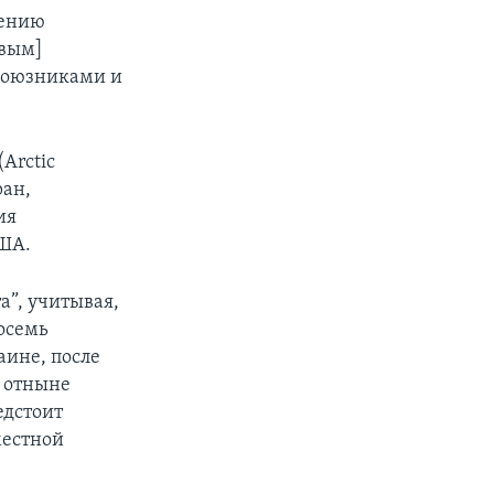
шению
евым]
 союзниками и
Arctic
ран,
ия
США.
а”, учитывая,
восемь
аине, после
и отныне
едстоит
местной