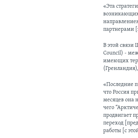
«Эта стратег
возникающих
направлением
партнерами [
В этой связи 
Council) - ме
имеющих терр
(Гренландия)
«Последние п
что Россия пр
месяцев она 
чего “Арктич
продвигает п
переход [пре
работы [с это