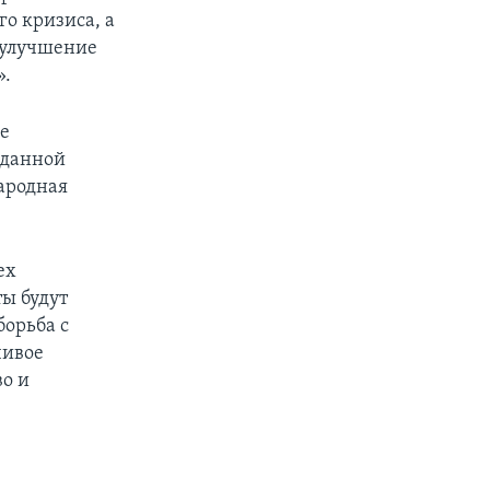
о кризиса, а
 улучшение
».
ие
вданной
Народная
ех
ы будут
борьба с
чивое
во и