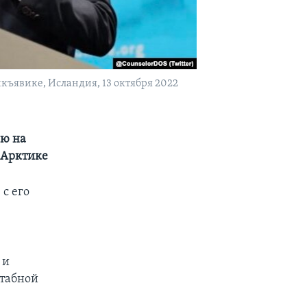
къявике, Исландия, 13 октября 2022
ию на
 Арктике
с его
 и
штабной