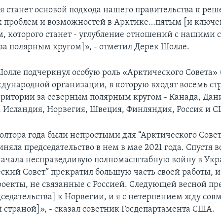
ия станет основой подхода нашего правительства к ре
 проблем и возможностей в Арктике…пятым [и ключ
, которого станет - углубление отношений с нашими
за полярным кругом]», - отметил Дерек Шолле.
Шолле подчеркнул особую роль «Арктического Совета» (
ждународной организации, в которую входят восемь ст
итории за северным полярным кругом - Канада, Дан
, Исландия, Норвегия, Швеция, Финляндия, Россия и 
олтора года были непростыми для “Арктического Совет
иняла председательство в нем в мае 2021 года. Спустя 
начала несправедливую полномасштабную войну в Укр
еский Совет” прекратил большую часть своей работы, 
роекты, не связанные с Россией. Следующей весной пр
дседательства] к Норвегии, и я с нетерпением жду сов
й страной]», - сказал советник Госдепартамента США.