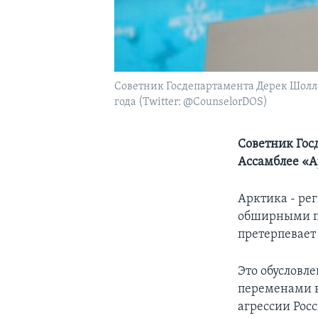
Советник Госдепартамента Дерек Шолле
года (Twitter: @CounselorDOS)
Советник Гос
Ассамблее «А
Арктика - рег
обширными п
претерпевает
Это обусловл
переменами в
агрессии Рос