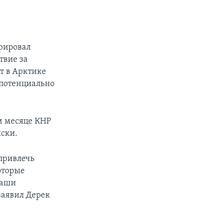
трировал
твие за
т в Арктике
 потенциально
м месяце КНР
яски.
привлечь
оторые
наши
заявил Дерек