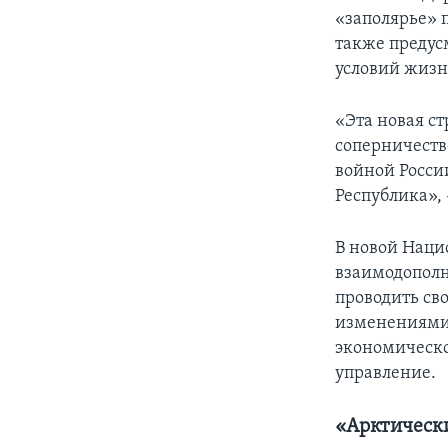
«заполярье» 
также предус
условий жизн
«Эта новая с
соперничеств
войной Росси
Республика»,
В новой Наци
взаимодопол
проводить сво
изменениями 
экономическо
управление.
«Арктически