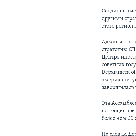
Соединенные 
другими стра
этого региона
Администрац
стратегию СШ
Центре иностр
советник госу
Department o
американскую
завершилась в
Эта Ассамбле
посвященное 
более чем 60 
По словам Де