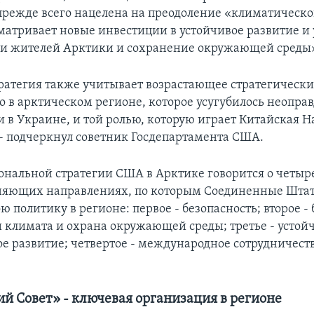
прежде всего нацелена на преодоление «климатическог
матривает новые инвестиции в устойчивое развитие и
и жителей Арктики и сохранение окружающей среды
тратегия также учитывает возрастающее стратегическ
о в арктическом регионе, которое усугубилось неопра
и в Украине, и той ролью, которую играет Китайская 
 - подчеркнул советник Госдепартамента США.
ональной стратегии США в Арктике говорится о четыр
няющих направлениях, по которым Соединенные Штат
ю политику в регионе: первое - безопасность; второе - 
климата и охрана окружающей среды; третье - устой
е развитие; четвертое - международное сотрудничест
й Совет» - ключевая организация в регионе