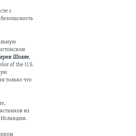
сте с
 безопасность
альную
ингтонском
ерек Шолле
,
or of the U.S.
ную
я только что
ие,
астников из
е Исландии.
ерном