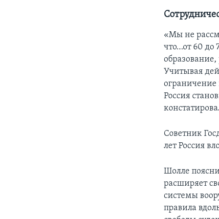
Сотрудничес
«Мы не рассм
что…от 60 до 
образование,
Учитывая дей
ограничение 
Россия стано
констатирова
Советник Гос
лет Россия в
Шолле поясни
расширяет св
системы воор
правила вдол