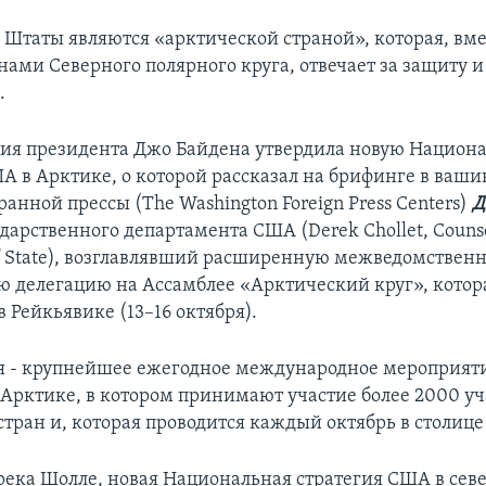
Штаты являются «арктической страной», которая, вме
нами Северного полярного круга, отвечает за защиту и
.
ия президента Джо Байдена утвердила новую Национ
А в Арктике, о которой рассказал на брифинге в ваш
анной прессы (The Washington Foreign Press Centers)
Д
дарственного департамента США (Derek Chollet, Counsel
f State), возглавлявший расширенную межведомствен
 делегацию на Ассамблее «Арктический круг», котора
 Рейкьявике (13–16 октября).
я - крупнейшее ежегодное международное мероприят
Арктике, в котором принимают участие более 2000 уч
стран и, которая проводится каждый октябрь в столиц
река Шолле, новая Национальная стратегия США в сев