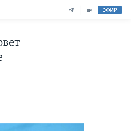
ЭФИР
овет
е