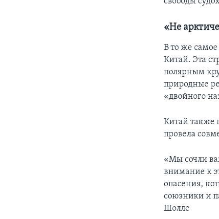
свободы судох
«Не арктиче
В то же само
Китай. Эта ст
полярным кру
природные ре
«двойного на
Китай также 
провела совм
«Мы сочли ва
внимание к э
опасения, ко
союзники и п
Шолле