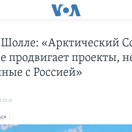
 Шолле: «Арктический С
е продвигает проекты, н
нные с Россией»
 23:15
ься