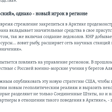
одства».
ский», однако - новый игрок в регионе
е время стремление закрепиться в Арктике продемонс
рана вкладывает значительные средства в свое присутс
гом, так же включая создание ледоколов. КНР добывае
сурсы… ловит рыбу, расширяет сеть научных станций
значения».
пытается повлиять на управление регионом. В прошло
естные с Россией военно-морские учения у берегов Ал
жным опубликовать эту новую стратегию США, чтобы 
тим новым геополитическим реалиям и выразить нек
торые разделяют не только Соединенные Штаты, но и 
артнеры в отношении такого поведения в Арктике», - 