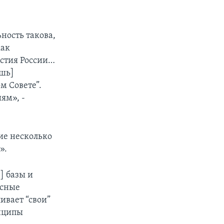
ность такова,
как
астия России…
ишь]
м Совете”.
ям», -
ие несколько
».
] базы и
асные
ивает “свои”
инципы