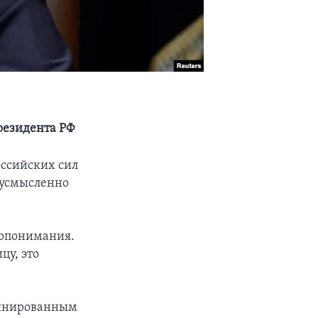
резидента РФ
оссийских сил
вусмысленно
допонимания.
цу, это
рдинированным