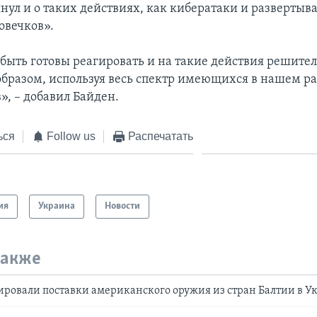
нул и о таких действиях, как кибератаки и развертыв
овечков».
ыть готовы реагировать и на такие действия решите
бразом, используя весь спектр имеющихся в нашем 
», – добавил Байден.
ься
Follow us
Распечатать
ия
Украина
Новости
также
ровали поставки американского оружия из стран Балтии в У