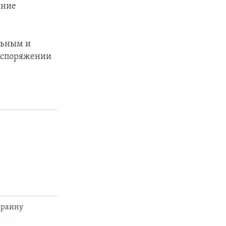
ание
льным и
распоряжении
краину