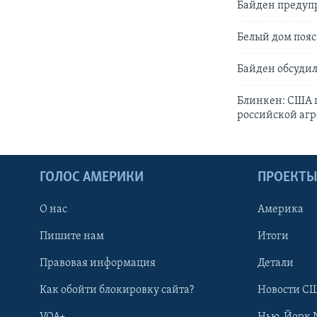
Байден предупр
Белый дом пояс
Байден обсуди
Блинкен: США 
российской аг
ГОЛОС АМЕРИКИ
ПРОЕКТ
О нас
Америка
Пишите нам
Итоги
Правовая информация
Детали
Как обойти блокировку сайта?
Новости СШ
VOA+
Нью-Йорк 