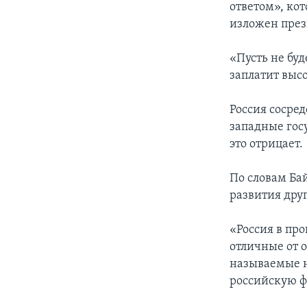
ответом», ко
изложен през
«Пусть не буд
заплатит высо
Россия сосре
западные гос
это отрицает.
По словам Ба
развития дру
«Россия в пр
отличные от 
называемые н
российскую ф