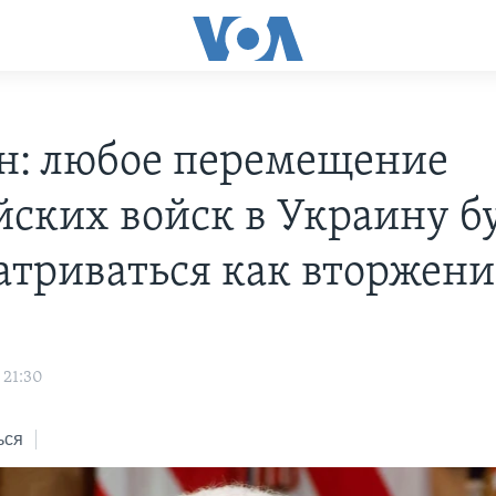
н: любое перемещение
йских войск в Украину б
атриваться как вторжени
 21:30
ься