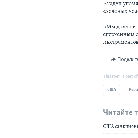
Байден упомя
«зеленых чел
«Мы должны б
сплоченным о
инструментов
Поделит
This item is part of
США
Росс
Читайте 
США санкциони