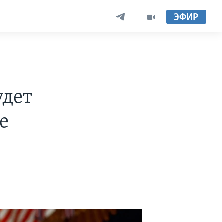
ЭФИР
удет
е