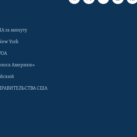
А за минуту
New York
VOA
олоса Америки»
ийский
ПРАВИТЕЛЬСТВА США