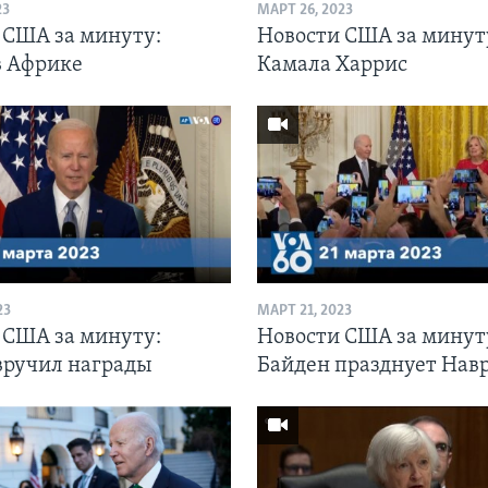
23
МАРТ 26, 2023
 США за минуту:
Новости США за минут
в Африке
Камала Харрис
23
МАРТ 21, 2023
 США за минуту:
Новости США за минут
вручил награды
Байден празднует Нав