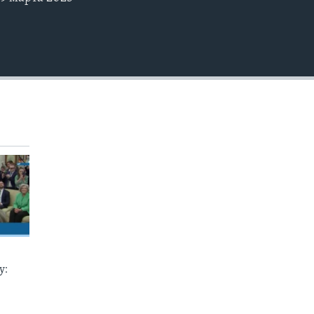
EMBED
у: