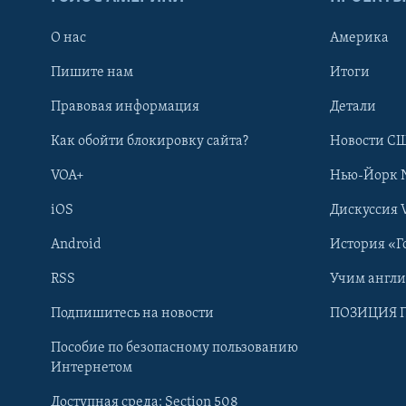
О нас
Америка
Пишите нам
Итоги
Правовая информация
Детали
Как обойти блокировку сайта?
Новости СШ
VOA+
Нью-Йорк 
iOS
Дискуссия 
Android
История «Г
RSS
Учим англ
Learning English
Подпишитесь на новости
ПОЗИЦИЯ 
Пособие по безопасному пользованию
СОЦИАЛЬНЫЕ СЕТИ
Интернетом
Доступная среда: Section 508