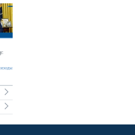
у:
пизоды