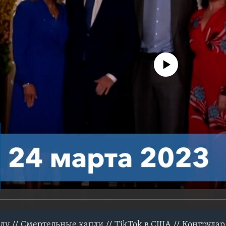
No media source currently avail
у // Смертельные капли // TikTok в США // Контрудар