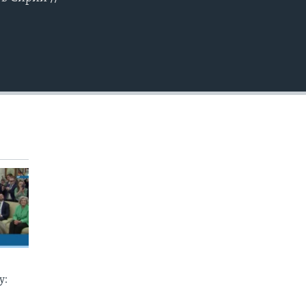
EMBED
у: