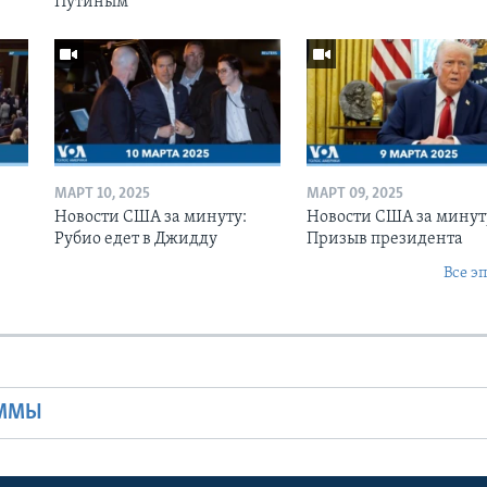
Путиным
МАРТ 10, 2025
МАРТ 09, 2025
Новости США за минуту:
Новости США за минут
Рубио едет в Джидду
Призыв президента
Все э
Ы
АММЫ