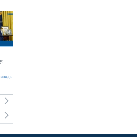
у:
пизоды