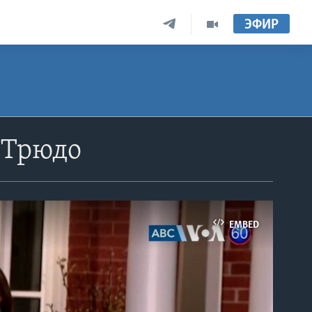
ЭФИР
 Трюдо
EMBED