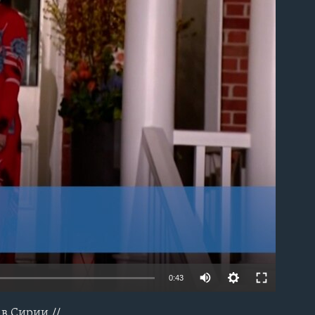
able
0:43
 в Сирии //