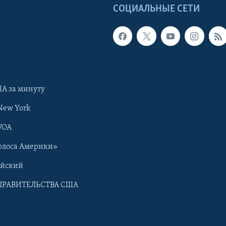
Ы
СОЦИАЛЬНЫЕ СЕТИ
А за минуту
New York
VOA
олоса Америки»
ийский
ПРАВИТЕЛЬСТВА США