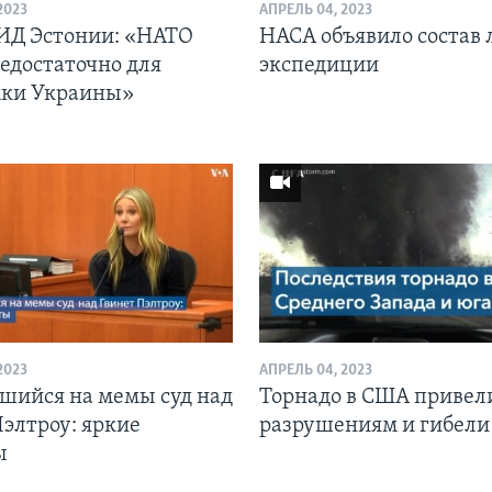
2023
АПРЕЛЬ 04, 2023
ИД Эстонии: «НАТО
НАСА объявило состав
недостаточно для
экспедиции
ки Украины»
2023
АПРЕЛЬ 04, 2023
шийся на мемы суд над
Торнадо в США привел
Пэлтроу: яркие
разрушениям и гибели
ы