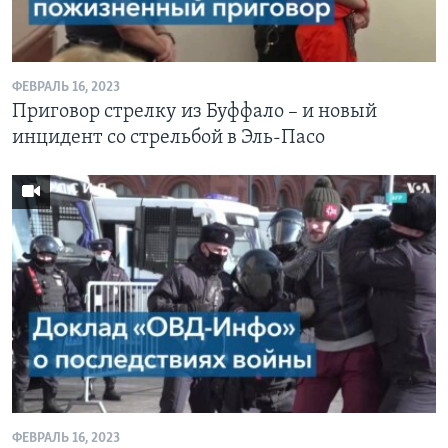
Learning English
ФЕВРАЛЬ 16, 2023
СОЦИАЛЬНЫЕ СЕТИ
Приговор стрелку из Буффало – и новый
инцидент со стрельбой в Эль-Пасо
Языки
ФЕВРАЛЬ 16, 2023