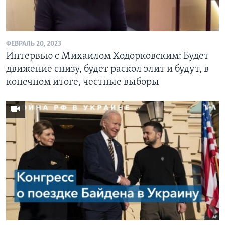
Learning English
ФЕВРАЛЬ 20, 2023
СОЦИАЛЬНЫЕ СЕТИ
Интервью с Михаилом Ходорковским: Будет
движение снизу, будет раскол элит и будут, в
конечном итоге, честные выборы
Языки