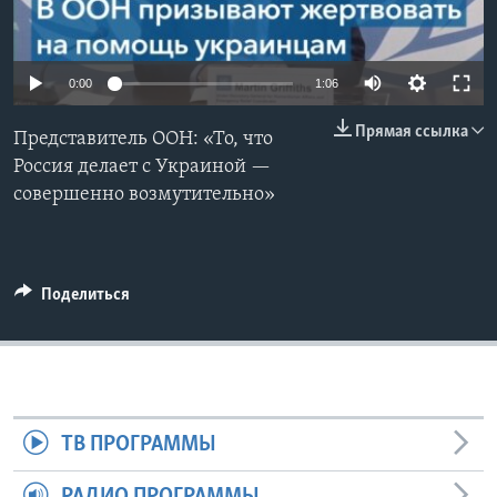
Learning English
0:00
1:06
СОЦИАЛЬНЫЕ СЕТИ
Прямая ссылка
Представитель ООН: «То, что
Россия делает с Украиной —
совершенно возмутительно»
Языки
Поделиться
ТВ ПРОГРАММЫ