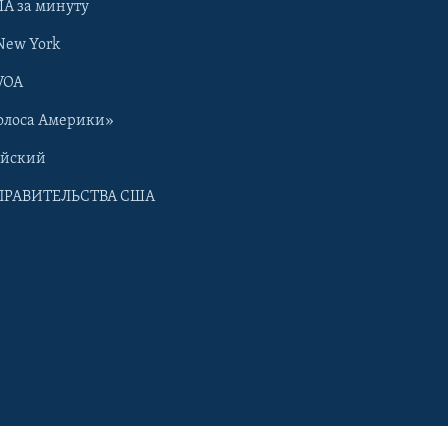
А за минуту
New York
VOA
олоса Америки»
ийский
ПРАВИТЕЛЬСТВА США