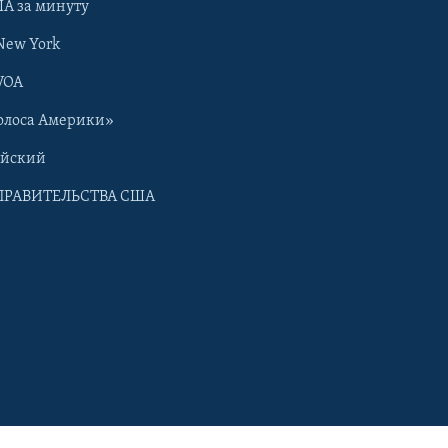
А за минуту
New York
VOA
олоса Америки»
ийский
ПРАВИТЕЛЬСТВА США