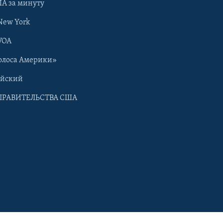
А за минуту
New York
VOA
олоса Америки»
ийский
ПРАВИТЕЛЬСТВА США