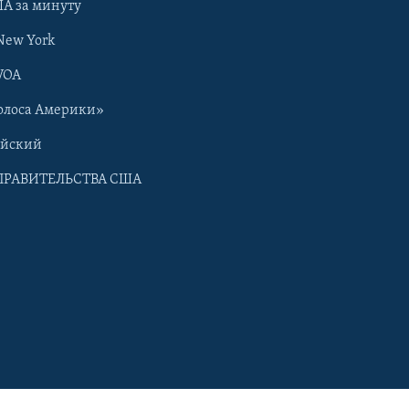
А за минуту
New York
VOA
олоса Америки»
ийский
ПРАВИТЕЛЬСТВА США