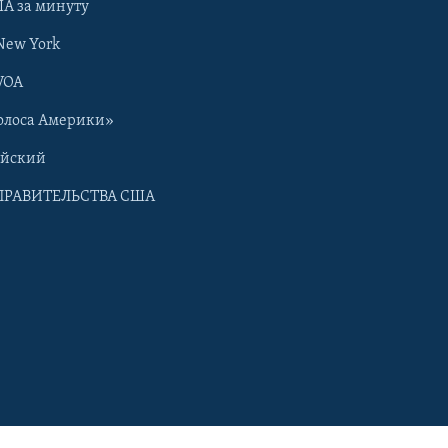
А за минуту
New York
VOA
олоса Америки»
ийский
ПРАВИТЕЛЬСТВА США