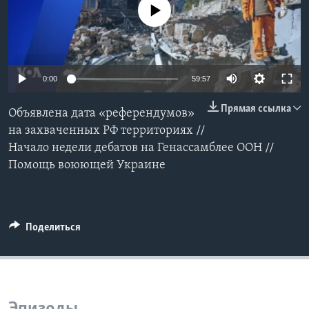
No media source currently available
Learning English
СОЦИАЛЬНЫЕ СЕТИ
0:00
59:57
Прямая ссылка
Объявлена дата «референдумов»
Языки
на захваченных РФ территориях //
Начало недели дебатов на Генассамблее ООН //
Помощь воюющей Украине
Поделиться