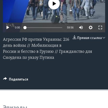
No media source currently available
Learning English
СОЦИАЛЬНЫЕ СЕТИ
0:00
59:56
Прямая ссылка
Агрессия РФ против Украины: 216
Языки
день войны // Мобилизация в
России и бегство в Грузию // Гражданство для
Сноудена по указу Путина
Поделиться